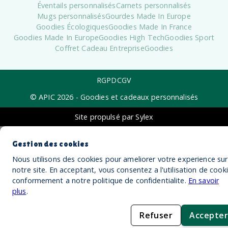
Éventails personnalisés
Carnets personnalisés
Mugs personnalisés
Gourdes Made In Europe
Goodies Écologiques
Goodies Made In France
Goodies Made In Europe
Goodies High Tech
Goodies Sport
Coffret Cadeau Entreprise
Goodies
RGPD
CGV
© APIC
2026
- Goodies et cadeaux personnalisés
Site propulsé par Sylex
Gestion des cookies
Nous utilisons des cookies pour ameliorer votre experience sur
notre site. En acceptant, vous consentez a l'utilisation de cook
conformement a notre politique de confidentialite.
En savoir
plus
.
Refuser
Accepter