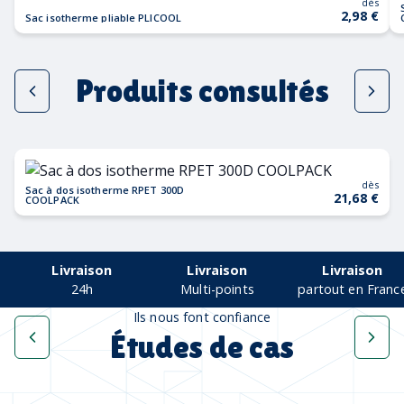
dès
2,98 €
Sac isotherme pliable PLICOOL
Produits consultés
dès
Sac à dos isotherme RPET 300D
21,68 €
COOLPACK
Livraison
Livraison
Livraison
24h
Multi-points
partout en Franc
Ils nous font confiance
Études de cas