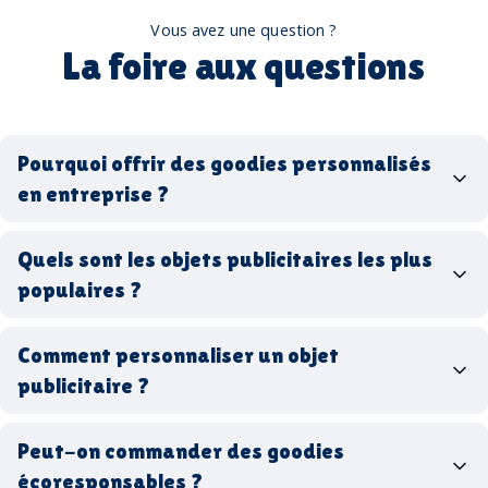
Vous avez une question ?
La foire aux questions
Pourquoi offrir des goodies personnalisés
en entreprise ?
goodies personnalisés
Quels sont les objets publicitaires les plus
populaires ?
goodies d’entreprise
Comment personnaliser un objet
stylos personnalisés
tote bags publicitaires
publicitaire ?
gourdes réutilisables
clés USB
t-
shirts à logo
Made in
Peut-on commander des goodies
France
Made in Europe
goodies hi-tech
écoresponsables ?