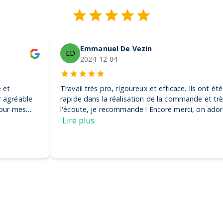
Emmanuel De Vezin
ED
2024-12-04
Travail très pro, rigoureux et efficace. Ils ont été très
rapide dans la réalisation de la commande et très à
l'écoute, je recommande ! Encore merci, on adore nos
casquettes
Lire plus