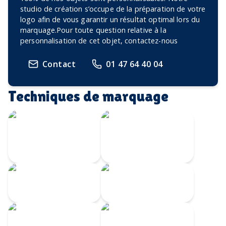
studio de création s’occupe de la préparation de votre
logo afin de vous garantir un résultat optimal lors du
marquage.Pour toute question relative à la
personnalisation de cet objet, contactez-nous
Contact
01 47 64 40 04
Techniques de marquage
Écusson imprimé
Transfert
avec bordure
Velours
brodée
Transfert
Broderie
numérique
Impression