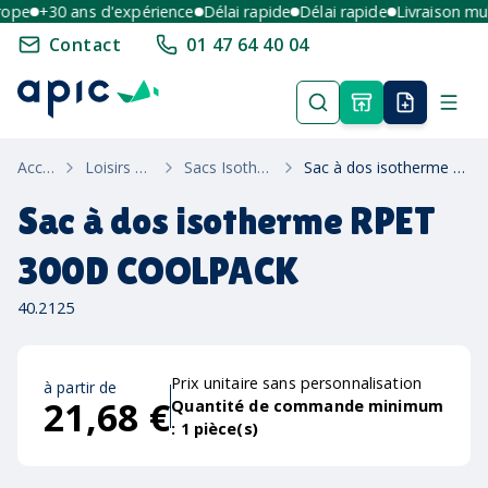
pe
+30 ans d'expérience
Délai rapide
Délai rapide
Livraison multi
Contact
01 47 64 40 04
Accueil
Loisirs & Été
Sacs Isothermes
Sac à dos isotherme RPET 300D COOLPACK
Sac à dos isotherme RPET
300D COOLPACK
40.2125
Prix unitaire sans personnalisation
à partir de
21,68 €
Quantité de commande minimum
:
1
pièce(s)