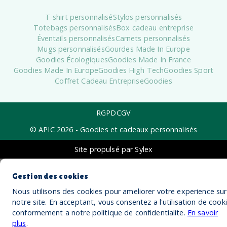
T-shirt personnalisé
Stylos personnalisés
Totebags personnalisés
Box cadeau entreprise
Éventails personnalisés
Carnets personnalisés
Mugs personnalisés
Gourdes Made In Europe
Goodies Écologiques
Goodies Made In France
Goodies Made In Europe
Goodies High Tech
Goodies Sport
Coffret Cadeau Entreprise
Goodies
RGPD
CGV
© APIC
2026
- Goodies et cadeaux personnalisés
Site propulsé par Sylex
Gestion des cookies
Nous utilisons des cookies pour ameliorer votre experience sur
notre site. En acceptant, vous consentez a l'utilisation de cook
conformement a notre politique de confidentialite.
En savoir
plus
.