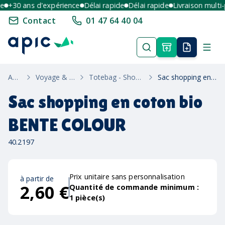
+30 ans d'expérience
Délai rapide
Délai rapide
Livraison multi-po
Contact
01 47 64 40 04
Accueil
Voyage & Bagagerie
Totebag - Shopping & Plage
Sac shopping en coton bio BENTE COLOUR
Sac shopping en coton bio
BENTE COLOUR
40.2197
Prix unitaire sans personnalisation
à partir de
2,60 €
Quantité de commande minimum :
1
pièce(s)