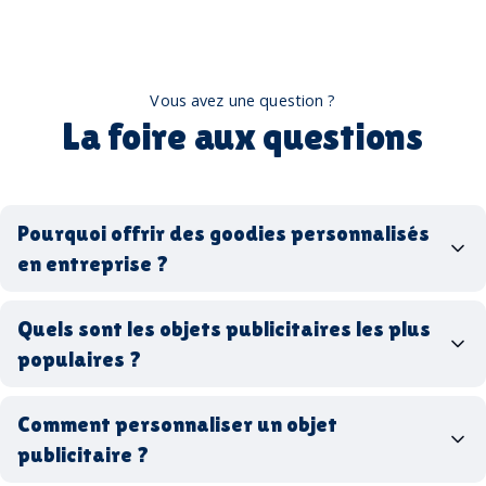
Vous avez une question ?
La foire aux questions
Pourquoi offrir des goodies personnalisés
en entreprise ?
goodies personnalisés
Quels sont les objets publicitaires les plus
populaires ?
goodies d’entreprise
Comment personnaliser un objet
stylos personnalisés
tote bags publicitaires
publicitaire ?
gourdes réutilisables
clés USB
t-
shirts à logo