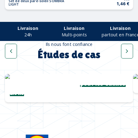
Set de deux pare-soleil SOMBRA
1,46 €
LIGHT
Livraison
Livraison
Livraison
24h
Multi-points
partout en Franc
Ils nous font confiance
Études de cas
Une collection complète
pour les Cannes
Lions