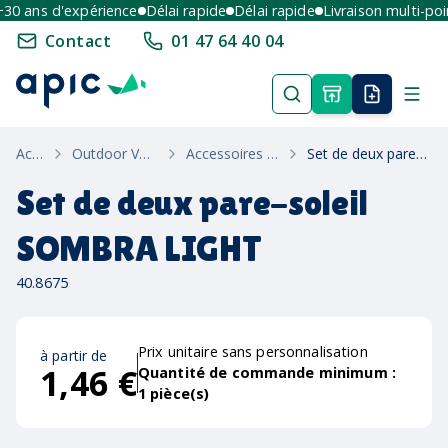
0 ans d'expérience
Délai rapide
Délai rapide
Livraison multi-point
Contact
01 47 64 40 04
Accueil
Outdoor Velo Voiture
Accessoires De Voiture
Set de deux pare-soleil SOMBRA LIGHT
Set de deux pare-soleil
SOMBRA LIGHT
40.8675
Prix unitaire sans personnalisation
à partir de
1,46 €
Quantité de commande minimum :
1
pièce(s)