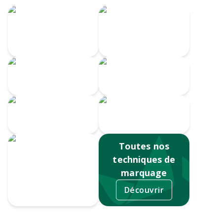
Écusson imprimé
Transfert
avec bordure
Velours
brodée
Transfert
Broderie
numérique
Impression
Écusson gravé
numérique
Toutes nos
techniques de
marquage
Découvrir
Sérigraphie