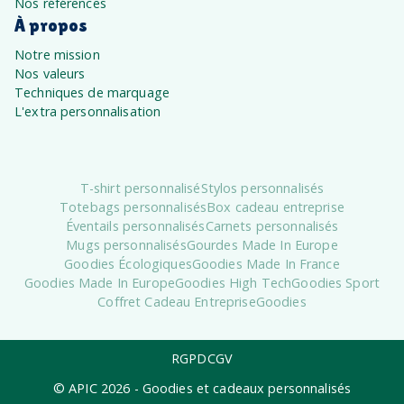
Nos références
À propos
Notre mission
Nos valeurs
Techniques de marquage
L'extra personnalisation
T-shirt personnalisé
Stylos personnalisés
Totebags personnalisés
Box cadeau entreprise
Éventails personnalisés
Carnets personnalisés
Mugs personnalisés
Gourdes Made In Europe
Goodies Écologiques
Goodies Made In France
Goodies Made In Europe
Goodies High Tech
Goodies Sport
Coffret Cadeau Entreprise
Goodies
RGPD
CGV
© APIC
2026
- Goodies et cadeaux personnalisés