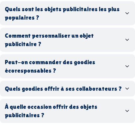
goodies personnalisés
Quels sont les objets publicitaires les plus
populaires ?
goodies d’entreprise
Comment personnaliser un objet
stylos personnalisés
tote bags publicitaires
publicitaire ?
gourdes réutilisables
clés USB
t-
shirts à logo
Made in
Peut-on commander des goodies
France
Made in Europe
goodies hi-tech
écoresponsables ?
Quels goodies offrir à ses collaborateurs ?
goodies écologiques
matériaux
coffrets cadeaux
recyclés, fabriqués en France ou en Europe,
À quelle occasion offrir des objets
entreprise
goodies utiles au bureau
biodégradables ou réutilisables
publicitaires ?
accessoires sport
par ici
par là
goodies personnalisés