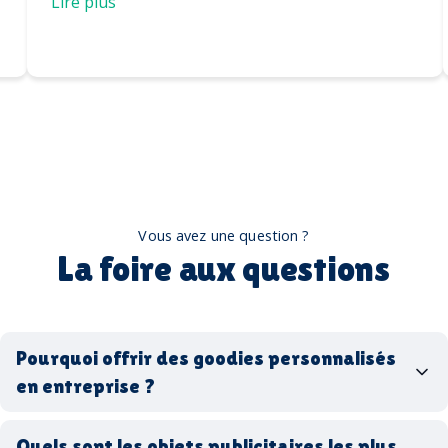
casquettes
Lire plus
Vous avez une question ?
La foire aux questions
Pourquoi offrir des goodies personnalisés
en entreprise ?
goodies personnalisés
Quels sont les objets publicitaires les plus