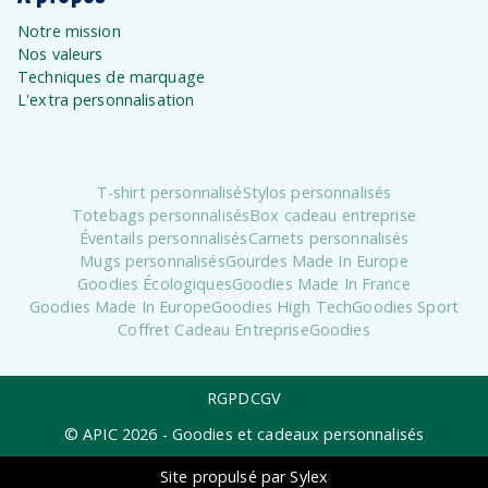
Notre mission
Nos valeurs
Techniques de marquage
L'extra personnalisation
T-shirt personnalisé
Stylos personnalisés
Totebags personnalisés
Box cadeau entreprise
Éventails personnalisés
Carnets personnalisés
Mugs personnalisés
Gourdes Made In Europe
Goodies Écologiques
Goodies Made In France
Goodies Made In Europe
Goodies High Tech
Goodies Sport
Coffret Cadeau Entreprise
Goodies
RGPD
CGV
© APIC
2026
- Goodies et cadeaux personnalisés
Site propulsé par Sylex