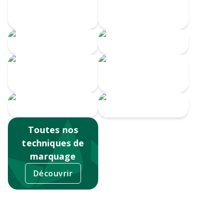
Gravure Laser
360
Gravure CO2
Gravure au laser
Doming
Impression
numérique
Serigrahie 360
Sérigraphie
Tampographie
Toutes nos
techniques de
marquage
Découvrir