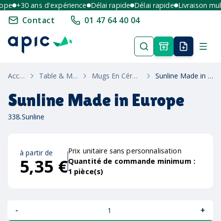
e
+30 ans d'expérience
Délai rapide
Délai rapide
Livraison multi
Contact
01 47 64 40 04
Accueil
Table & Maison
Mugs En Céramique
Sunline Made in Europe
Sunline Made in Europe
338.Sunline
Prix unitaire sans personnalisation
à partir de
5,35 €
Quantité de commande minimum :
1
pièce(s)
-
+