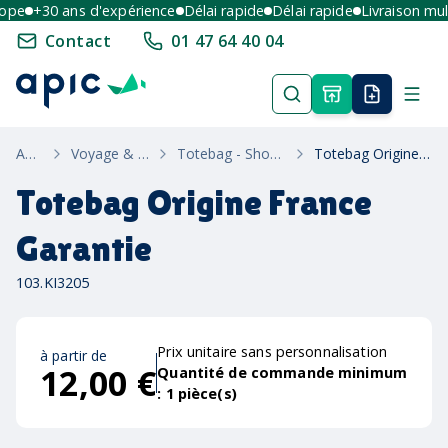
e
+30 ans d'expérience
Délai rapide
Délai rapide
Livraison multi
Contact
01 47 64 40 04
Accueil
Voyage & Bagagerie
Totebag - Shopping & Plage
Totebag Origine France Garantie
Totebag Origine France
Garantie
103.KI3205
Prix unitaire sans personnalisation
à partir de
12,00 €
Quantité de commande minimum
:
1
pièce(s)