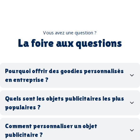
Vous avez une question ?
La foire aux questions
Pourquoi offrir des goodies personnalisés
en entreprise ?
goodies personnalisés
Quels sont les objets publicitaires les plus
populaires ?
goodies d’entreprise
Comment personnaliser un objet
stylos personnalisés
tote bags publicitaires
publicitaire ?
gourdes réutilisables
clés USB
t-