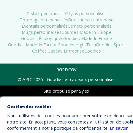
T-shirt personnalisé
Stylos personnalisés
Totebags personnalisés
Box cadeau entreprise
Éventails personnalisés
Carnets personnalisés
Mugs personnalisés
Gourdes Made In Europe
Goodies Écologiques
Goodies Made In France
Goodies Made In Europe
Goodies High Tech
Goodies Sport
Coffret Cadeau Entreprise
Goodies
RGPD
CGV
© APIC
2026
- Goodies et cadeaux personnalisés
Site propulsé par Sylex
Gestion des cookies
Nous utilisons des cookies pour ameliorer votre experience sur
notre site. En acceptant, vous consentez a l'utilisation de cook
conformement a notre politique de confidentialite.
En savoir