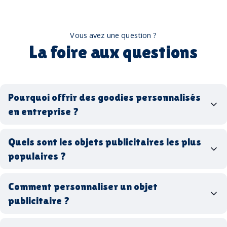
Vous avez une question ?
La foire aux questions
Pourquoi offrir des goodies personnalisés
en entreprise ?
goodies personnalisés
Quels sont les objets publicitaires les plus
populaires ?
goodies d’entreprise
Comment personnaliser un objet
stylos personnalisés
tote bags publicitaires
publicitaire ?
gourdes réutilisables
clés USB
t-
shirts à logo
Made in