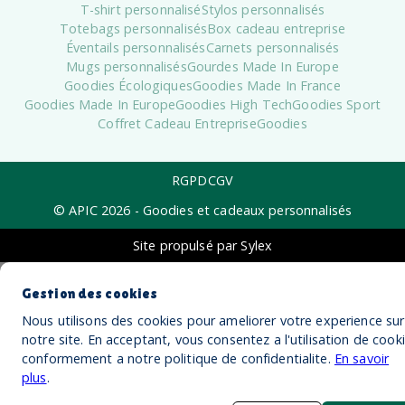
T-shirt personnalisé
Stylos personnalisés
Totebags personnalisés
Box cadeau entreprise
Éventails personnalisés
Carnets personnalisés
Mugs personnalisés
Gourdes Made In Europe
Goodies Écologiques
Goodies Made In France
Goodies Made In Europe
Goodies High Tech
Goodies Sport
Coffret Cadeau Entreprise
Goodies
RGPD
CGV
© APIC
2026
- Goodies et cadeaux personnalisés
Site propulsé par Sylex
Gestion des cookies
Nous utilisons des cookies pour ameliorer votre experience sur
notre site. En acceptant, vous consentez a l'utilisation de cook
conformement a notre politique de confidentialite.
En savoir
plus
.