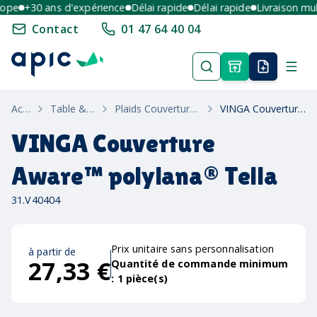
pe
+30 ans d'expérience
Délai rapide
Délai rapide
Livraison multi
Contact
01 47 64 40 04
Accueil
Table & Maison
Plaids Couvertures & Linge De Bain
VINGA Couverture Aware™ polylana® Tella
VINGA Couverture
Aware™ polylana® Tella
31.V40404
Prix unitaire sans personnalisation
à partir de
27,33 €
Quantité de commande minimum
:
1
pièce(s)