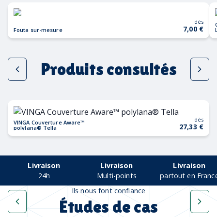
dès
7,00 €
Fouta sur-mesure
Produits consultés
dès
VINGA Couverture Aware™
27,33 €
polylana® Tella
Livraison
Livraison
Livraison
24h
Multi-points
partout en Franc
Ils nous font confiance
Études de cas