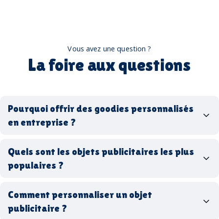
Vous avez une question ?
La foire aux questions
Pourquoi offrir des goodies personnalisés
en entreprise ?
goodies personnalisés
Quels sont les objets publicitaires les plus
populaires ?
goodies d’entreprise
Comment personnaliser un objet
stylos personnalisés
tote bags publicitaires
publicitaire ?
gourdes réutilisables
clés USB
t-