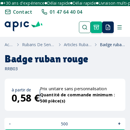
+30 ans d'expérience
Délai rapide
Délai rapide
Livraison multi-poi
Contact
01 47 64 40 04
Accueil
Rubans De Sensibilisation
Articles Ruban Rouge
Badge ruban rouge
Badge ruban rouge
RRB03
Prix unitaire sans personnalisation
à partir de
0,58 €
Quantité de commande minimum :
500
pièce(s)
-
+