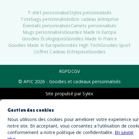
T-shirt personnalisé
Stylos personnalisés
Totebags personnalisés
Box cadeau entreprise
Éventails personnalisés
Carnets personnalisés
Mugs personnalisés
Gourdes Made In Europe
Goodies Écologiques
Goodies Made In France
Goodies Made In Europe
Goodies High Tech
Goodies Sport
Coffret Cadeau Entreprise
Goodies
RGPD
CGV
© APIC
2026
- Goodies et cadeaux personnalisés
Site propulsé par Sylex
Gestion des cookies
Nous utilisons des cookies pour ameliorer votre experience sur
notre site. En acceptant, vous consentez a l'utilisation de cook
conformement a notre politique de confidentialite.
En savoir
plus
.