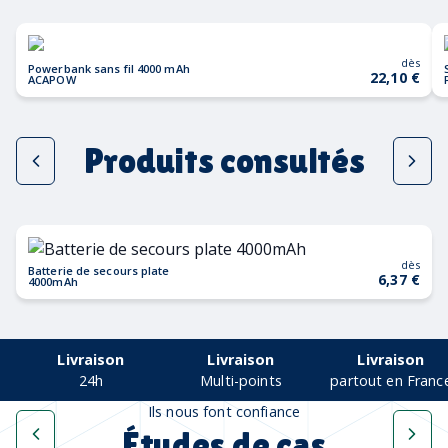
dès
Powerbank sans fil 4000 mAh
22,10 €
ACAPOW
Produits consultés
dès
Batterie de secours plate
6,37 €
4000mAh
Livraison
Livraison
Livraison
24h
Multi-points
partout en Franc
Ils nous font confiance
Études de cas