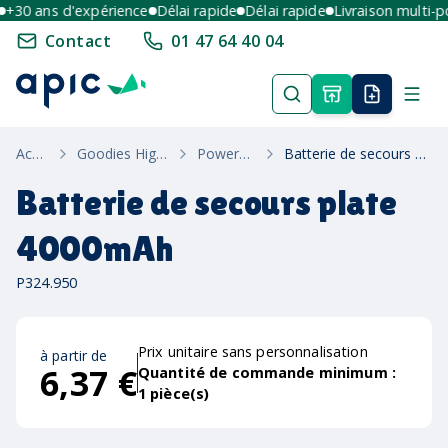
30 ans d'expérience
Délai rapide
Délai rapide
Livraison multi-poin
Contact
01 47 64 40 04
Accueil
Goodies High-Tech
Powerbanks
Batterie de secours plate 4000mAh
Batterie de secours plate
4000mAh
P324.950
Prix unitaire sans personnalisation
à partir de
6,37 €
Quantité de commande minimum :
1
pièce(s)