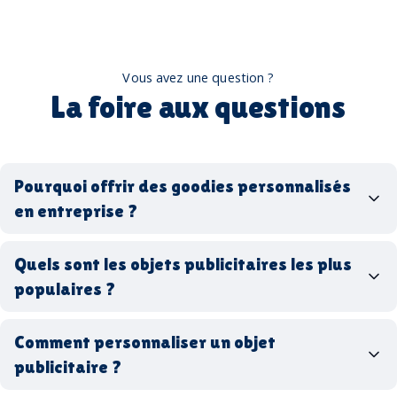
Vous avez une question ?
La foire aux questions
Pourquoi offrir des goodies personnalisés
en entreprise ?
goodies personnalisés
Quels sont les objets publicitaires les plus
populaires ?
goodies d’entreprise
Comment personnaliser un objet
stylos personnalisés
tote bags publicitaires
publicitaire ?
gourdes réutilisables
clés USB
t-
shirts à logo