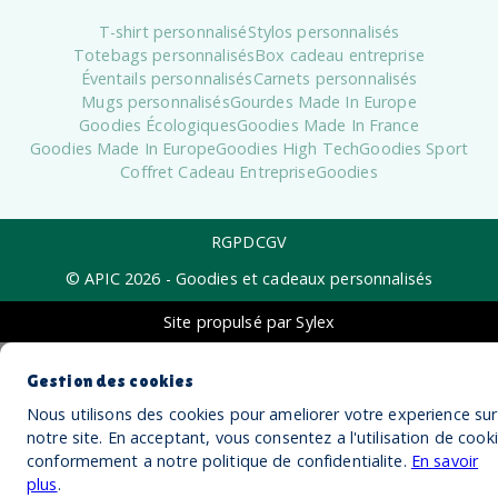
T-shirt personnalisé
Stylos personnalisés
Totebags personnalisés
Box cadeau entreprise
Éventails personnalisés
Carnets personnalisés
Mugs personnalisés
Gourdes Made In Europe
Goodies Écologiques
Goodies Made In France
Goodies Made In Europe
Goodies High Tech
Goodies Sport
Coffret Cadeau Entreprise
Goodies
RGPD
CGV
© APIC
2026
- Goodies et cadeaux personnalisés
Site propulsé par Sylex
Gestion des cookies
Nous utilisons des cookies pour ameliorer votre experience sur
notre site. En acceptant, vous consentez a l'utilisation de cook
conformement a notre politique de confidentialite.
En savoir
plus
.