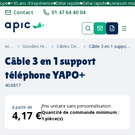
pe
+30 ans d'expérience
Délai rapide
Délai rapide
Livraison multi
Contact
01 47 64 40 04
Accueil
Goodies High-Tech
Câbles De Charge
Câble 3 en 1 support téléphone YAPO+
Câble 3 en 1 support
téléphone YAPO+
40.6817
Prix unitaire sans personnalisation
à partir de
4,17 €
Quantité de commande minimum :
1
pièce(s)