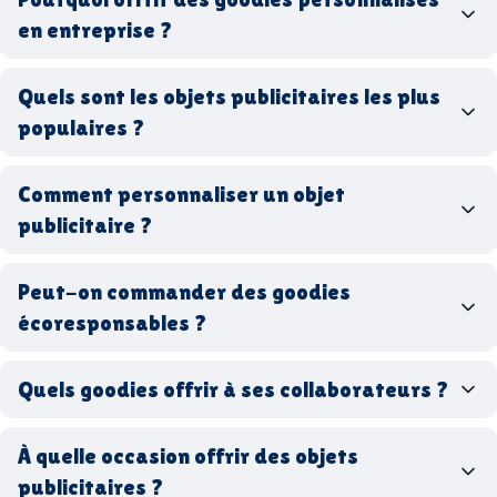
en entreprise ?
goodies personnalisés
Quels sont les objets publicitaires les plus
populaires ?
goodies d’entreprise
Comment personnaliser un objet
stylos personnalisés
tote bags publicitaires
publicitaire ?
gourdes réutilisables
clés USB
t-
shirts à logo
Made in
Peut-on commander des goodies
France
Made in Europe
goodies hi-tech
écoresponsables ?
Quels goodies offrir à ses collaborateurs ?
goodies écologiques
matériaux
coffrets cadeaux
recyclés, fabriqués en France ou en Europe,
À quelle occasion offrir des objets
entreprise
goodies utiles au bureau
biodégradables ou réutilisables
publicitaires ?