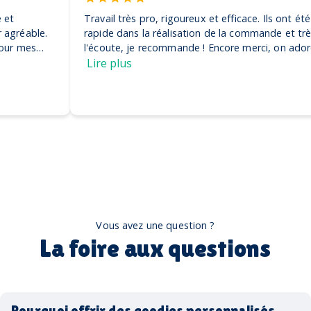
Travail très pro, rigoureux et efficace. Ils ont été très
rapide dans la réalisation de la commande et très à
l'écoute, je recommande ! Encore merci, on adore nos
casquettes
Lire plus
Vous avez une question ?
La foire aux questions
Pourquoi offrir des goodies personnalisés