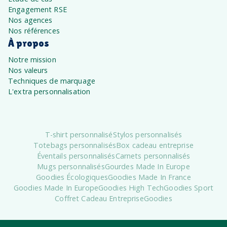
Engagement RSE
Nos agences
Nos références
À propos
Notre mission
Nos valeurs
Techniques de marquage
L'extra personnalisation
T-shirt personnalisé
Stylos personnalisés
Totebags personnalisés
Box cadeau entreprise
Éventails personnalisés
Carnets personnalisés
Mugs personnalisés
Gourdes Made In Europe
Goodies Écologiques
Goodies Made In France
Goodies Made In Europe
Goodies High Tech
Goodies Sport
Coffret Cadeau Entreprise
Goodies