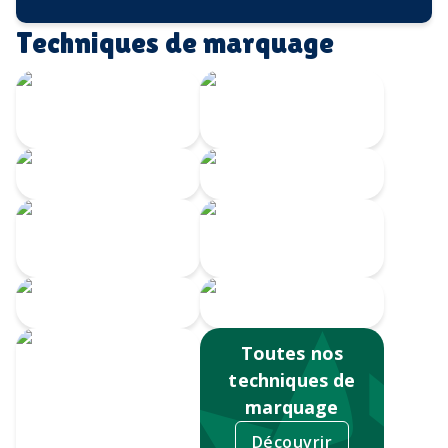
Techniques de marquage
Transfert
Gravure Laser
numérique
360
Gravure CO2
Gravure au laser
Impression
Doming
numérique
Serigrahie 360
Sérigraphie
Toutes nos
techniques de
marquage
Découvrir