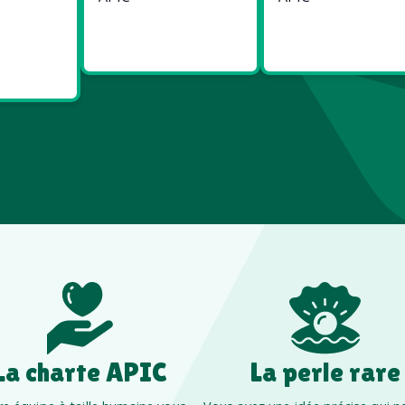
ies
Made in
Made in
t Bien
Europe
France
re
La charte APIC
La perle rare