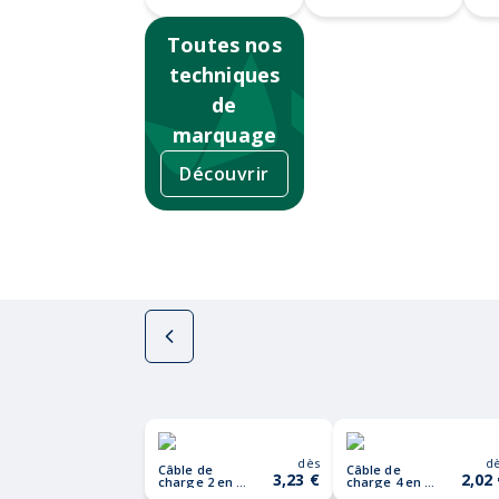
Toutes nos
techniques
de
marquage
Découvrir
dès
d
Câble de
Câble de
3,23 €
2,02
charge 2 en 1
charge 4 en 1
long
type C BLUE