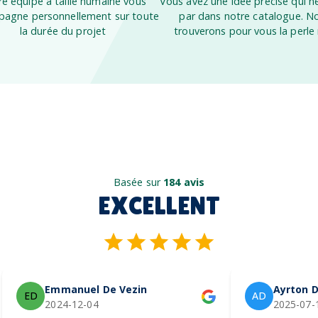
e équipe à taille humaine vous
Vous avez une idée précise qui ne
agne personnellement sur toute
par dans notre catalogue. N
la durée du projet
trouverons pour vous la perle 
Basée sur
184 avis
EXCELLENT
Emmanuel De Vezin
Ayrton D
ED
AD
2024-12-04
2025-07-