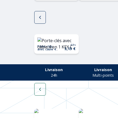
CABLONG
dès
Porte-clés
3,15 €
avec câble 4
en 1 KEY C
Livraison
Livraison
24h
Multi-points
Une collection
Chapeaux de