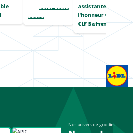
ble
assistantes à
pro
Saint Louis
l'honneur
l
Chez
Sucre
CLF Satrem
Nos univers de goodies