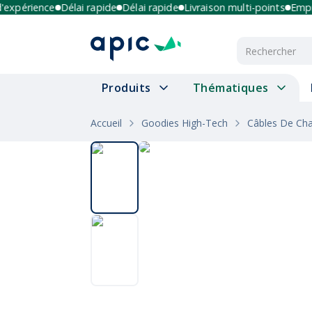
périence
Délai rapide
Délai rapide
Livraison multi-points
Emprein
Produits
Thématiques
Accueil
Goodies High-Tech
Câbles De Ch