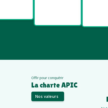
Goodies
Goodies et
Good
Salon pro
cadeaux
Santé e
été
êt
Offir pour conquérir
La charte APIC
Nos valeurs