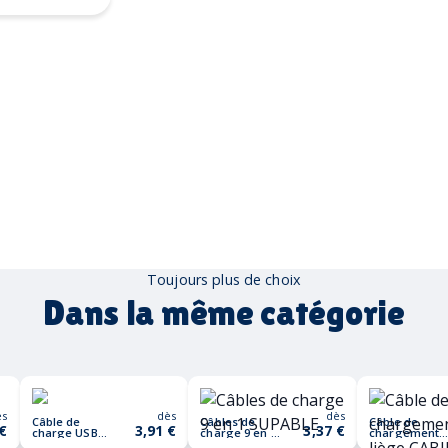
Toujours plus de choix
Dans la même catégorie
ès
dès
dès
Câble de
Câbles de
Câble de
 €
3,91 €
3,37 €
charge USB
charge 9 en 1
chargement
TOGOBAM
SUPABLE
en liège CABI