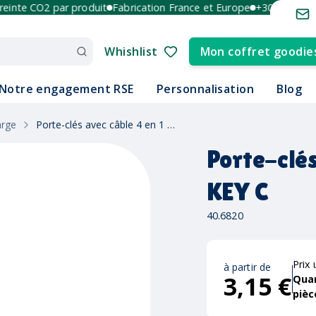
te CO2 par produit
Fabrication France et Europe
+30 ans d'expér
Whishlist
Mon coffret goodie
Notre engagement RSE
Personnalisation
Blog
arge
Porte-clés avec câble 4 en 1 KEY C
Porte-clés
KEY C
40.6820
Prix 
à partir de
3,15 €
Qua
pièc