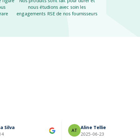
 figure
Nos produits sont fait pour durer et
ous
nous étudions avec soin les
rare
engagements RSE de nos fournisseurs
a Silva
Aline Tellier
AT
14
2025-06-23