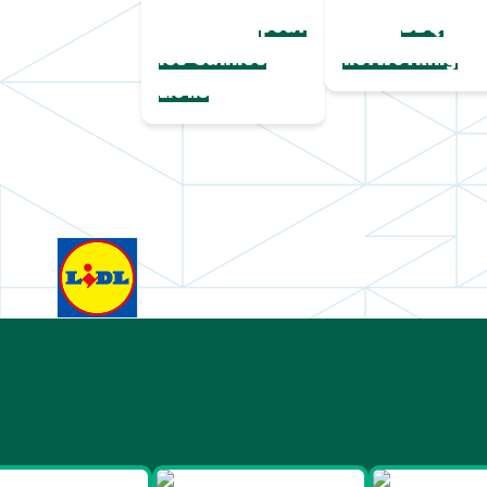
complète
paille
pour
BBQ
les Cannes
networking
Lions