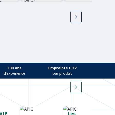
YAPO+
+30 ans
Empreinte CO2
d’expérience
par produit
VIP
Cadeau salon
Les