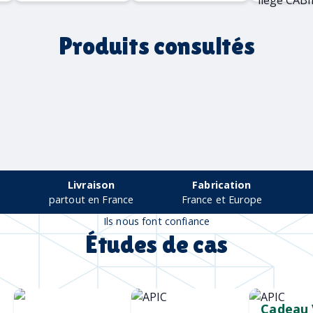
Produits consultés
Livraison
Fabrication
partout en France
France et Europe
Ils nous font confiance
Études de cas
Chargeur sans
Mug durable
Cadeau 