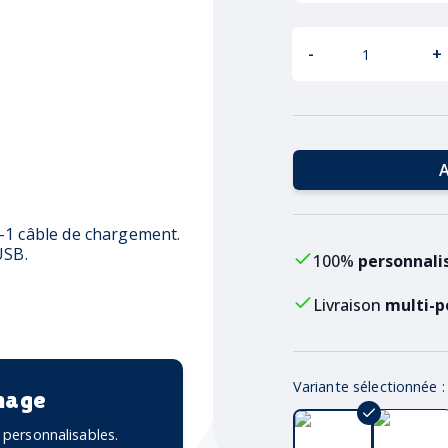
-
+
A
-1 câble de chargement.
USB.
100%
personnali
Livraison
multi-p
Variante sélectionnée 
mage
personnalisables.