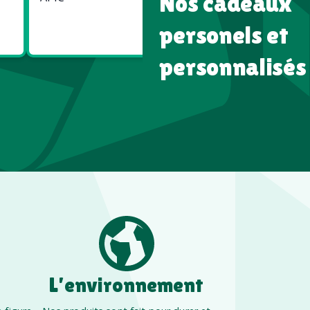
Nos cadeaux
Goodies
Goodies
Écologiques
High tech
personels et
personnalisés
L’environnement