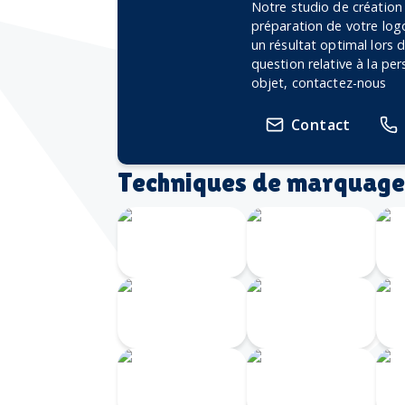
Notre studio de création
préparation de votre logo
un résultat optimal lors
question relative à la pe
objet, contactez-nous
Contact
Techniques de marquage
Transfert
Gravure
numérique
Laser 360
G
Gravure au
I
laser
Doming
Serigrahie
360
Sérigraphie
Ta