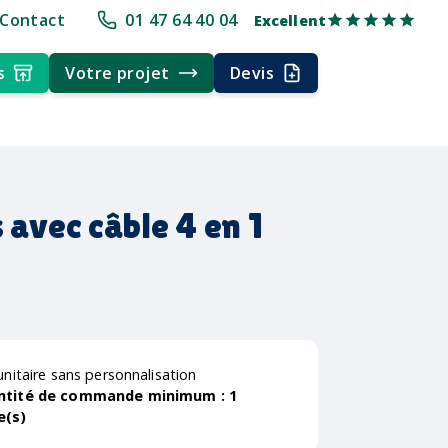
ience
Délai rapide
Délai rapide
Livraison multi-points
Empreinte 
Contact
01 47 64 40 04
Excellent
s
Votre projet
Devis
 avec câble 4 en 1
unitaire sans personnalisation
ntité de commande minimum :
1
e(s)