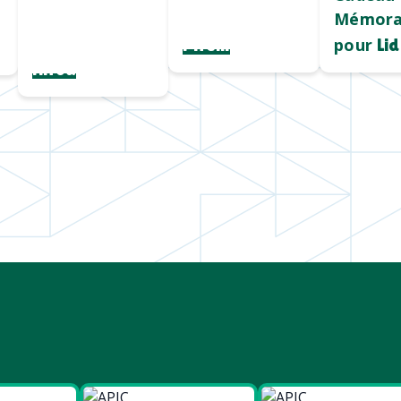
fil
et qualitatif
Mémora
personnalisé
pour
Pirelli
Lid
Hiroa