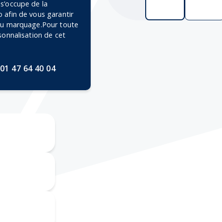
 s’occupe de la
 afin de vous garantir
 du marquage.Pour toute
rsonnalisation de cet
01 47 64 40 04
ravure CO2
mpression
numérique
mpographie