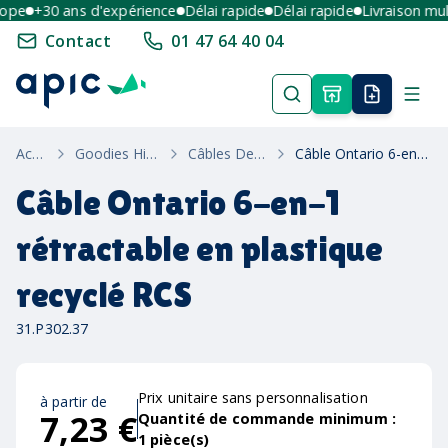
pe
+30 ans d'expérience
Délai rapide
Délai rapide
Livraison multi
Contact
01 47 64 40 04
Accueil
Goodies High-Tech
Câbles De Charge
Câble Ontario 6-en-1 rétractable en plastique recyclé RCS
Câble Ontario 6-en-1
rétractable en plastique
recyclé RCS
31.P302.37
Prix unitaire sans personnalisation
à partir de
7,23 €
Quantité de commande minimum :
1
pièce(s)