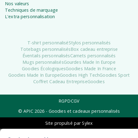
Nos valeurs
Techniques de marquage
L'extra personnalisation
T-shirt personnalisé
Stylos personnalisés
Totebags personnalisés
Box cadeau entreprise
Éventails personnalisés
Carnets personnalisés
Mugs personnalisés
Gourdes Made In Europe
Goodies Écologiques
Goodies Made In France
Goodies Made In Europe
Goodies High Tech
Goodies Sport
Coffret Cadeau Entreprise
Goodies
RGPD
CGV
© APIC
2026
- Goodies et cadeaux personnalisés
Site propulsé par Sylex