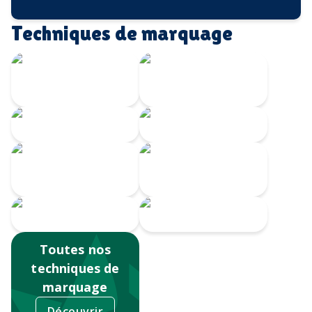
Techniques de marquage
Gravure Laser
360
Gravure CO2
Gravure au laser
Doming
Impression
numérique
Serigrahie 360
Sérigraphie
Tampographie
Toutes nos
techniques de
marquage
Découvrir