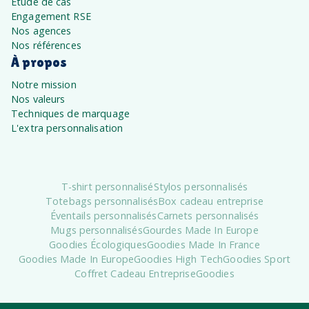
Étude de cas
Engagement RSE
Nos agences
Nos références
À propos
Notre mission
Nos valeurs
Techniques de marquage
L'extra personnalisation
T-shirt personnalisé
Stylos personnalisés
Totebags personnalisés
Box cadeau entreprise
Éventails personnalisés
Carnets personnalisés
Mugs personnalisés
Gourdes Made In Europe
Goodies Écologiques
Goodies Made In France
Goodies Made In Europe
Goodies High Tech
Goodies Sport
Coffret Cadeau Entreprise
Goodies