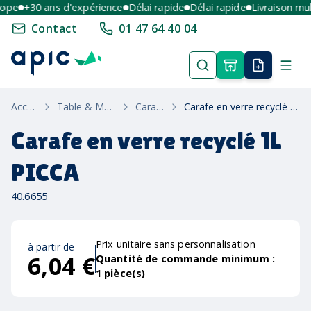
pe
+30 ans d'expérience
Délai rapide
Délai rapide
Livraison multi
Contact
01 47 64 40 04
Accueil
Table & Maison
Carafes
Carafe en verre recyclé 1L PICCA
Carafe en verre recyclé 1L
PICCA
40.6655
Prix unitaire sans personnalisation
à partir de
6,04 €
Quantité de commande minimum :
1
pièce(s)