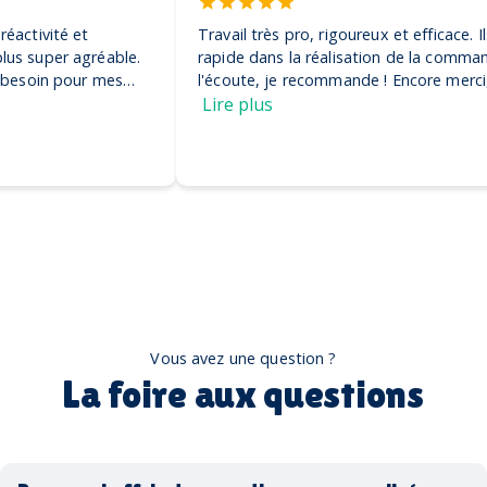
Travail très pro, rigoureux et efficace. Ils ont été très
rapide dans la réalisation de la commande et très à
l'écoute, je recommande ! Encore merci, on adore nos
casquettes
Lire plus
Vous avez une question ?
La foire aux questions