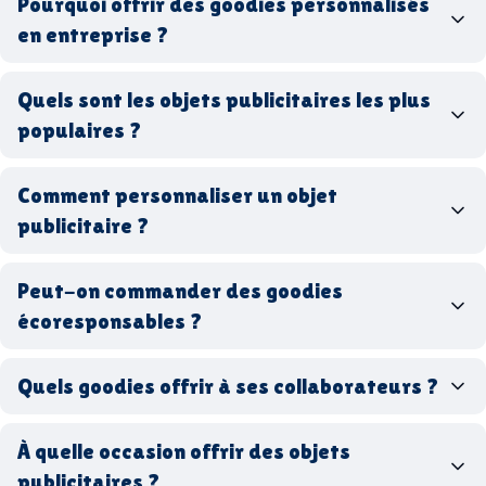
Pourquoi offrir des goodies personnalisés
en entreprise ?
goodies personnalisés
Quels sont les objets publicitaires les plus
populaires ?
goodies d’entreprise
Comment personnaliser un objet
stylos personnalisés
tote bags publicitaires
publicitaire ?
gourdes réutilisables
clés USB
t-
shirts à logo
Made in
Peut-on commander des goodies
France
Made in Europe
goodies hi-tech
écoresponsables ?
Quels goodies offrir à ses collaborateurs ?
goodies écologiques
matériaux
coffrets cadeaux
recyclés, fabriqués en France ou en Europe,
À quelle occasion offrir des objets
entreprise
goodies utiles au bureau
biodégradables ou réutilisables
publicitaires ?