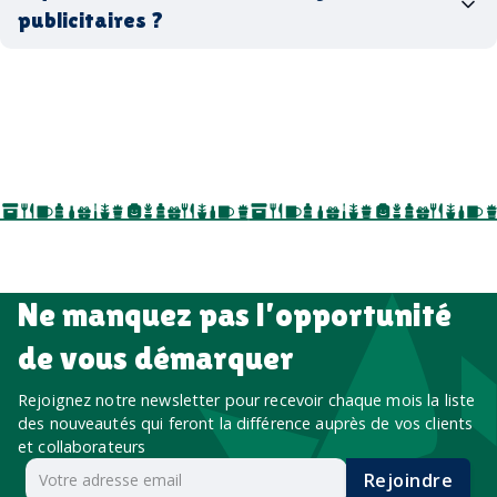
biodégradables ou réutilisables
publicitaires ?
accessoires sport
par ici
par là
goodies personnalisés
salons professionnels,
séminaires, cadeaux de fin d’année, onboarding,
événements internes, campagnes de prospection
salon professionnel
Ne manquez pas l’opportunité
de vous démarquer
Rejoignez notre newsletter pour recevoir chaque mois la liste
des nouveautés qui feront la différence auprès de vos clients
et collaborateurs
Rejoindre