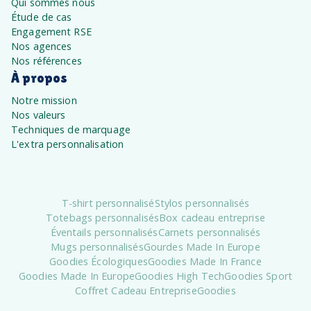
Qui sommes nous
Étude de cas
Engagement RSE
Nos agences
Nos références
À propos
Notre mission
Nos valeurs
Techniques de marquage
L'extra personnalisation
T-shirt personnalisé
Stylos personnalisés
Totebags personnalisés
Box cadeau entreprise
Éventails personnalisés
Carnets personnalisés
Mugs personnalisés
Gourdes Made In Europe
Goodies Écologiques
Goodies Made In France
Goodies Made In Europe
Goodies High Tech
Goodies Sport
Coffret Cadeau Entreprise
Goodies