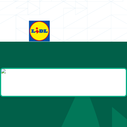
Goodies et cadeaux
été