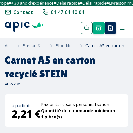
pe
+30 ans d'expérience
Délai rapide
Délai rapide
Livraison multi
Contact
01 47 64 40 04
Accueil
Bureau & Ecriture
Bloc-Notes Éco
Carnet A5 en carton recyclé STEIN
Carnet A5 en carton
recyclé STEIN
40.6798
Prix unitaire sans personnalisation
à partir de
2,21 €
Quantité de commande minimum :
1
pièce(s)