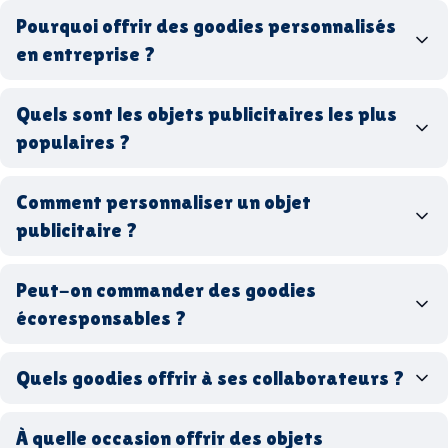
Pourquoi offrir des goodies personnalisés
en entreprise ?
goodies personnalisés
Quels sont les objets publicitaires les plus
populaires ?
goodies d’entreprise
Comment personnaliser un objet
stylos personnalisés
tote bags publicitaires
publicitaire ?
gourdes réutilisables
clés USB
t-
shirts à logo
Made in
Peut-on commander des goodies
France
Made in Europe
goodies hi-tech
écoresponsables ?
Quels goodies offrir à ses collaborateurs ?
goodies écologiques
matériaux
coffrets cadeaux
recyclés, fabriqués en France ou en Europe,
À quelle occasion offrir des objets
entreprise
goodies utiles au bureau