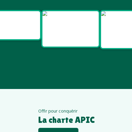
Goodies
Goodies et
Good
Salon pro
cadeaux
Santé e
été
êt
Offir pour conquérir
La charte APIC