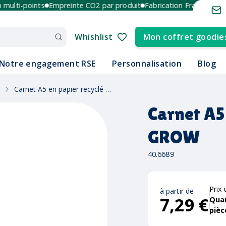
lti-points
Empreinte CO2 par produit
Fabrication France et Europ
Whishlist
Mon coffret goodie
Notre engagement RSE
Personnalisation
Blog
Carnet A5 en papier recyclé GROW
Carnet A5
GROW
40.6689
Prix 
à partir de
7,29 €
Qua
pièc