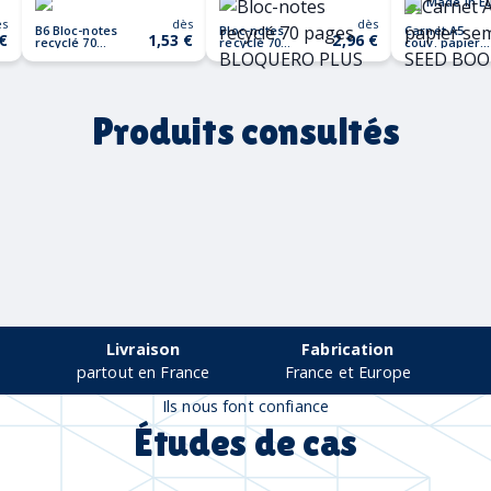
Made in E
ès
dès
dès
B6 Bloc-notes
Bloc-notes
Carnet A5
 €
1,53 €
2,96 €
recyclé 70
recyclé 70
couv. papier
pages
pages
semence
BLOQUERO
BLOQUERO
SEED BOOK
PLUS
Produits consultés
Livraison
Fabrication
partout en France
France et Europe
Ils nous font confiance
Études de cas