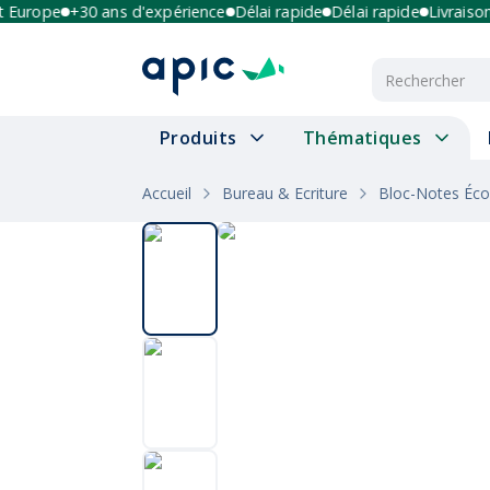
urope
+30 ans d'expérience
Délai rapide
Délai rapide
Livraison mu
Produits
Thématiques
Accueil
Bureau & Ecriture
Bloc-Notes Éco