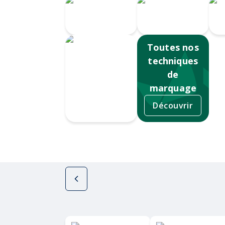
Gravure au
Impression
laser
numérique
S
Toutes nos
techniques
de
marquage
Découvrir
Tampographie