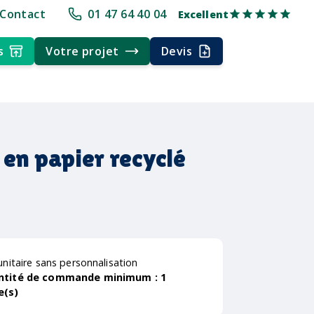
e
+30 ans d'expérience
Délai rapide
Délai rapide
Livraison multi
Contact
01 47 64 40 04
Excellent
s
Votre projet
Devis
 en papier recyclé
unitaire sans personnalisation
ntité de commande minimum :
1
e(s)