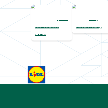
Une collection
Chapeaux de
complète
paille
pour
BBQ
les Cannes
networking
Lions