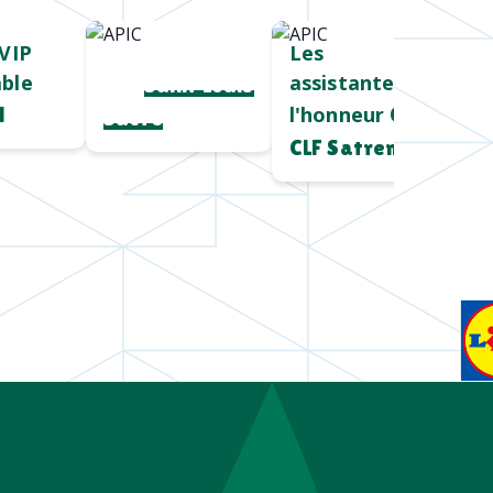
VIP
Cadeau salon
Les
ble
assistantes à
pro
Saint Louis
l'honneur
l
Chez
Sucre
CLF Satrem