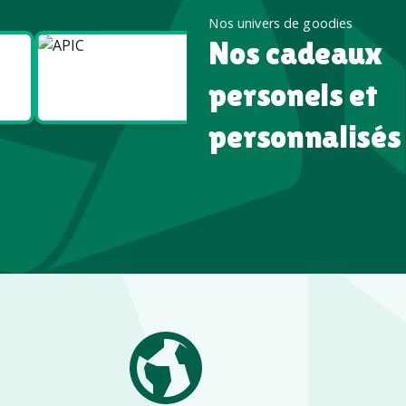
Nos univers de goodies
Nos cadeaux
Goodies
Goodies
Écologiques
High tech
personels et
personnalisés