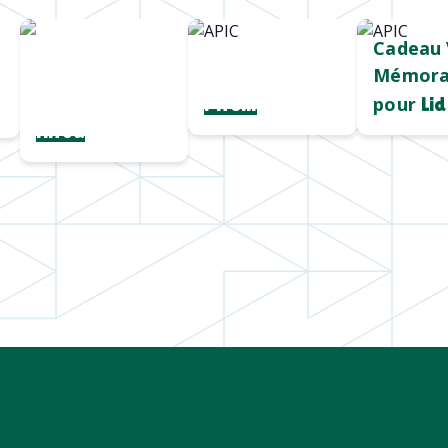
Chargeur sans
Mug durable
Cadeau 
fil
et qualitatif
Mémora
personnalisé
pour
Pirelli
Lid
Hiroa