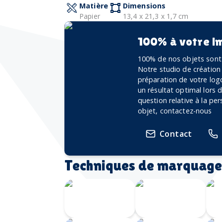
Matière
Dimensions
Papier
13,4 x 21,3 x 1,7 cm
100% à votre i
100% de nos objets sont 
Notre studio de création
préparation de votre logo
un résultat optimal lors
question relative à la pe
objet, contactez-nous
Contact
Techniques de marquage
Marquage à
chaud
Embossage
G