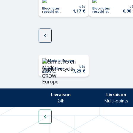
dès
d
Bloc-notes
Bloc-notes
1,17 €
0,90
recyclé et
recyclé et
stylo SONORA
stylo SONORA
PLUS
Made in Europe
dès
Carnet A5 en
7,29 €
papier
recyclé GROW
Livraison
Livraison
24h
Multi-points