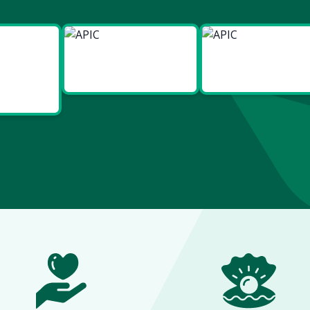
ies
Made in
Made in
t Bien
Europe
France
re