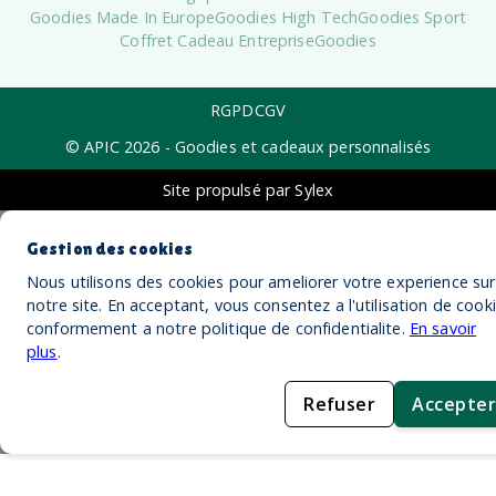
Goodies Made In Europe
Goodies High Tech
Goodies Sport
Coffret Cadeau Entreprise
Goodies
RGPD
CGV
© APIC
2026
- Goodies et cadeaux personnalisés
Site propulsé par Sylex
Gestion des cookies
Nous utilisons des cookies pour ameliorer votre experience sur
notre site. En acceptant, vous consentez a l'utilisation de cook
conformement a notre politique de confidentialite.
En savoir
plus
.
Refuser
Accepter