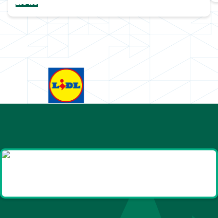
Lions
Goodies et cadeaux
été