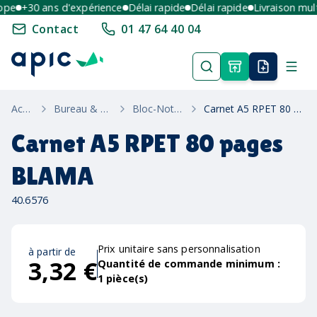
pe
+30 ans d'expérience
Délai rapide
Délai rapide
Livraison multi
Contact
01 47 64 40 04
Accueil
Bureau & Ecriture
Bloc-Notes Éco
Carnet A5 RPET 80 pages BLAMA
Carnet A5 RPET 80 pages
BLAMA
40.6576
Prix unitaire sans personnalisation
à partir de
3,32 €
Quantité de commande minimum :
1
pièce(s)