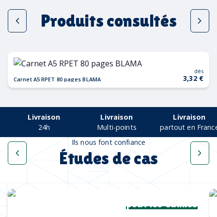
Produits consultés
dès
3,32 €
Carnet A5 RPET 80 pages BLAMA
Livraison
Livraison
Livraison
24h
Multi-points
partout en Franc
Ils nous font confiance
Études de cas
Une collection complète
pour les Cannes