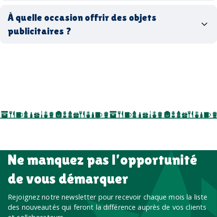
matériaux
coffrets cadeaux
recyclés, fabriqués en France ou en Europe,
À quelle occasion offrir des objets
entreprise
goodies utiles au bureau
biodégradables ou réutilisables
publicitaires ?
accessoires sport
par ici
par là
goodies personnalisés
salons professionnels,
séminaires, cadeaux de fin d’année, onboarding,
événements internes, campagnes de prospection
salon professionnel
Ne manquez pas l’opportunité
de vous démarquer
Rejoignez notre newsletter pour recevoir chaque mois la liste
des nouveautés qui feront la différence auprès de vos clients