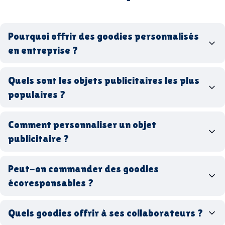
Pourquoi offrir des goodies personnalisés
en entreprise ?
goodies personnalisés
Quels sont les objets publicitaires les plus
populaires ?
goodies d’entreprise
Comment personnaliser un objet
stylos personnalisés
tote bags publicitaires
publicitaire ?
gourdes réutilisables
clés USB
t-
shirts à logo
Made in
Peut-on commander des goodies
France
Made in Europe
goodies hi-tech
écoresponsables ?
Quels goodies offrir à ses collaborateurs ?
goodies écologiques