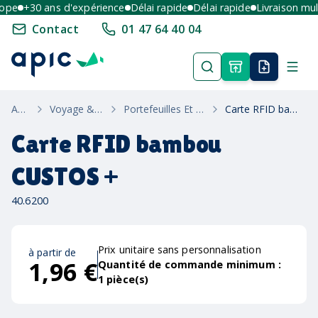
pe
+30 ans d'expérience
Délai rapide
Délai rapide
Livraison multi
Contact
01 47 64 40 04
Accueil
Voyage & Bagagerie
Portefeuilles Et Porte-Cartes Anti-Rfid
Carte RFID bambou CUSTOS +
Carte RFID bambou
CUSTOS +
40.6200
Prix unitaire sans personnalisation
à partir de
1,96 €
Quantité de commande minimum :
1
pièce(s)