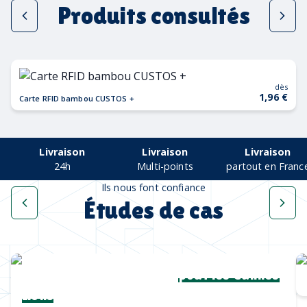
Produits consultés
dès
1,96 €
Carte RFID bambou CUSTOS +
Livraison
Livraison
Livraison
24h
Multi-points
partout en Franc
Ils nous font confiance
Études de cas
Une collection complète
pour les Cannes
Lions