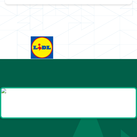
Goodies et cadeaux
été