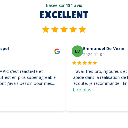
Basée sur
184 avis
EXCELLENT
Emmanuel De Vezin
ED
2024-12-04
Travail très pro, rigoureux et efficace. Ils ont été très
rapide dans la réalisation de la commande et très à
l'écoute, je recommande ! Encore merci, on adore nos
casquettes
Lire plus