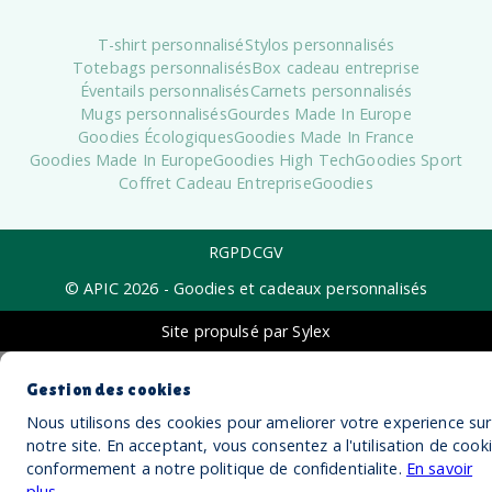
T-shirt personnalisé
Stylos personnalisés
Totebags personnalisés
Box cadeau entreprise
Éventails personnalisés
Carnets personnalisés
Mugs personnalisés
Gourdes Made In Europe
Goodies Écologiques
Goodies Made In France
Goodies Made In Europe
Goodies High Tech
Goodies Sport
Coffret Cadeau Entreprise
Goodies
RGPD
CGV
© APIC
2026
- Goodies et cadeaux personnalisés
Site propulsé par Sylex
Gestion des cookies
Nous utilisons des cookies pour ameliorer votre experience sur
notre site. En acceptant, vous consentez a l'utilisation de cook
conformement a notre politique de confidentialite.
En savoir
plus
.