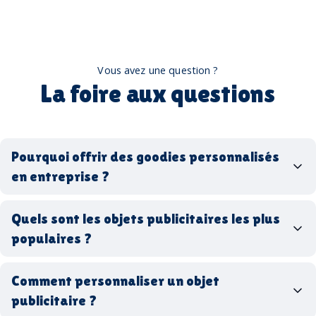
Vous avez une question ?
La foire aux questions
Pourquoi offrir des goodies personnalisés
en entreprise ?
goodies personnalisés
Quels sont les objets publicitaires les plus
populaires ?
goodies d’entreprise
Comment personnaliser un objet
stylos personnalisés
tote bags publicitaires
publicitaire ?
gourdes réutilisables
clés USB
t-