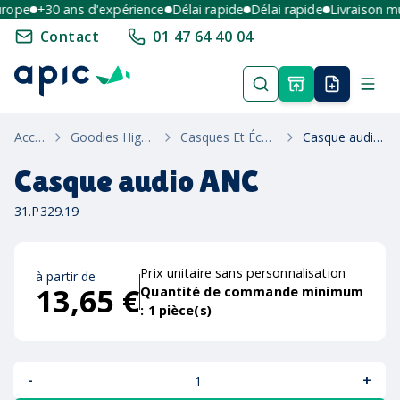
ope
+30 ans d'expérience
Délai rapide
Délai rapide
Livraison mult
Contact
01 47 64 40 04
Accueil
Goodies High-Tech
Casques Et Écouteurs
Casque audio ANC
Casque audio ANC
31.P329.19
Prix unitaire sans personnalisation
à partir de
13,65 €
Quantité de commande minimum
:
1
pièce(s)
-
+