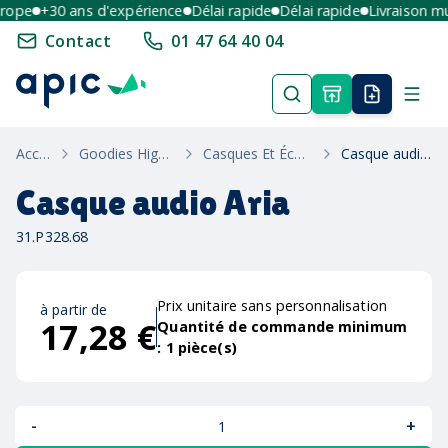
ope
+30 ans d'expérience
Délai rapide
Délai rapide
Livraison mult
Contact
01 47 64 40 04
Accueil
Goodies High-Tech
Casques Et Écouteurs
Casque audio Aria
Casque audio Aria
31.P328.68
Prix unitaire sans personnalisation
à partir de
17,28 €
Quantité de commande minimum
:
1
pièce(s)
-
+