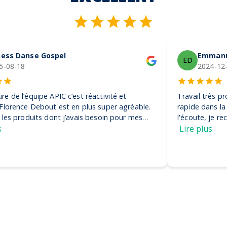
Emmanuel De Vezin
ED
2024-12-04
Travail très pro, rigoureux et efficace. Ils ont été très
rapide dans la réalisation de la commande et très à
l'écoute, je recommande ! Encore merci, on adore nos
casquettes
Lire plus