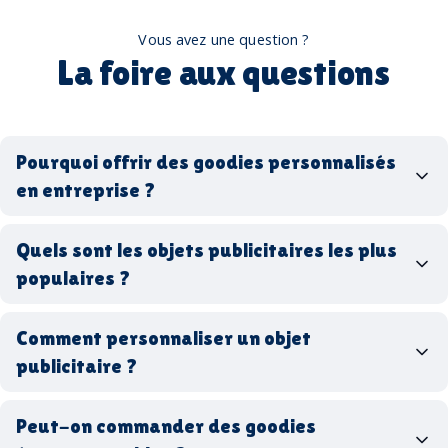
Vous avez une question ?
La foire aux questions
Pourquoi offrir des goodies personnalisés
en entreprise ?
goodies personnalisés
Quels sont les objets publicitaires les plus
populaires ?
goodies d’entreprise
Comment personnaliser un objet
stylos personnalisés
tote bags publicitaires
publicitaire ?
gourdes réutilisables
clés USB
t-
shirts à logo
Made in
Peut-on commander des goodies
France
Made in Europe
goodies hi-tech