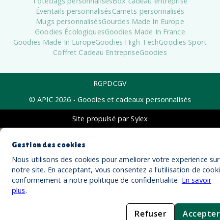
Totebags personnalisés
Box cadeau entreprise
Éventails personnalisés
Carnets personnalisés
Mugs personnalisés
Gourdes Made In Europe
Goodies Écologiques
Goodies Made In France
Goodies Made In Europe
Goodies High Tech
Goodies Sport
Coffret Cadeau Entreprise
Goodies
RGPD
CGV
© APIC
2026
- Goodies et cadeaux personnalisés
Site propulsé par Sylex
Gestion des cookies
Nous utilisons des cookies pour ameliorer votre experience sur
notre site. En acceptant, vous consentez a l'utilisation de cook
conformement a notre politique de confidentialite.
En savoir
plus
.
Refuser
Accepter