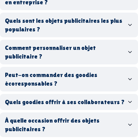
en entreprise ?
goodies personnalisés
Quels sont les objets publicitaires les plus
populaires ?
goodies d’entreprise
Comment personnaliser un objet
stylos personnalisés
tote bags publicitaires
publicitaire ?
gourdes réutilisables
clés USB
t-
shirts à logo
Made in
Peut-on commander des goodies
France
Made in Europe
goodies hi-tech
écoresponsables ?
Quels goodies offrir à ses collaborateurs ?
goodies écologiques
matériaux
coffrets cadeaux
recyclés, fabriqués en France ou en Europe,
À quelle occasion offrir des objets
entreprise
goodies utiles au bureau
biodégradables ou réutilisables
publicitaires ?
accessoires sport
par ici
par là