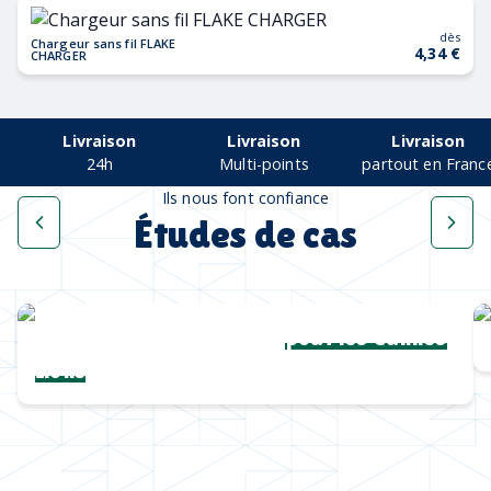
dès
Chargeur sans fil FLAKE
4,34 €
CHARGER
Livraison
Livraison
Livraison
24h
Multi-points
partout en Franc
Ils nous font confiance
Études de cas
Une collection complète
pour les Cannes
Lions