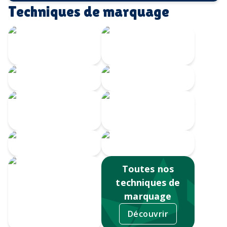
Techniques de marquage
Transfert
Gravure Laser
numérique
360
Gravure CO2
Gravure au laser
Impression
Doming
numérique
Serigrahie 360
Sérigraphie
Toutes nos
techniques de
marquage
Découvrir
Tampographie