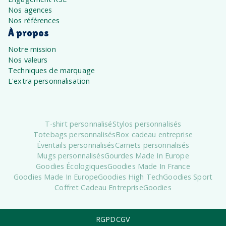
Nos agences
Nos références
À propos
Notre mission
Nos valeurs
Techniques de marquage
L'extra personnalisation
T-shirt personnalisé
Stylos personnalisés
Totebags personnalisés
Box cadeau entreprise
Éventails personnalisés
Carnets personnalisés
Mugs personnalisés
Gourdes Made In Europe
Goodies Écologiques
Goodies Made In France
Goodies Made In Europe
Goodies High Tech
Goodies Sport
Coffret Cadeau Entreprise
Goodies
RGPD
CGV