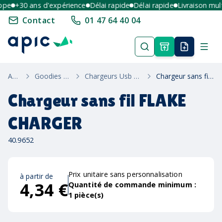
e
+30 ans d'expérience
Délai rapide
Délai rapide
Livraison multi-
Contact
01 47 64 40 04
Accueil
Goodies High-Tech
Chargeurs Usb Solaires Et Induction
Chargeur sans fil FLAKE CHARGER
Chargeur sans fil FLAKE
CHARGER
40.9652
Prix unitaire sans personnalisation
à partir de
4,34 €
Quantité de commande minimum :
1
pièce(s)