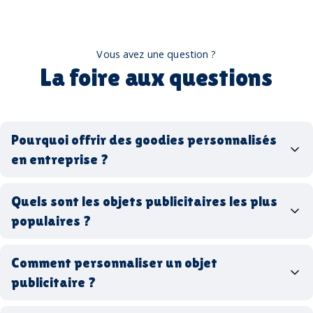
Vous avez une question ?
La foire aux questions
Pourquoi offrir des goodies personnalisés
en entreprise ?
goodies personnalisés
Quels sont les objets publicitaires les plus
populaires ?
goodies d’entreprise
Comment personnaliser un objet
stylos personnalisés
tote bags publicitaires
publicitaire ?
gourdes réutilisables
clés USB
t-
shirts à logo