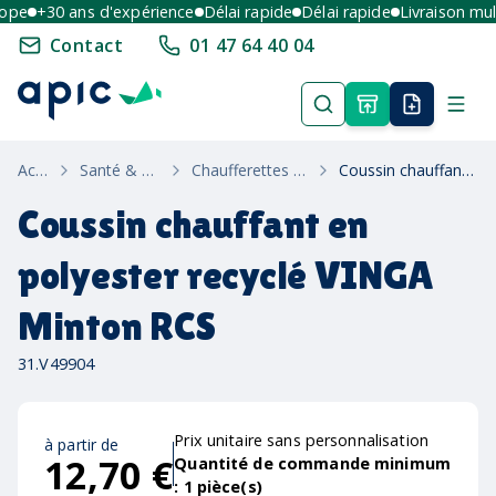
e
+30 ans d'expérience
Délai rapide
Délai rapide
Livraison multi-
Contact
01 47 64 40 04
Accueil
Santé & Bien Etre
Chaufferettes Et Massage
Coussin chauffant en polyester recyclé VINGA Minton RCS
Coussin chauffant en
polyester recyclé VINGA
Minton RCS
31.V49904
Prix unitaire sans personnalisation
à partir de
12,70 €
Quantité de commande minimum
:
1
pièce(s)