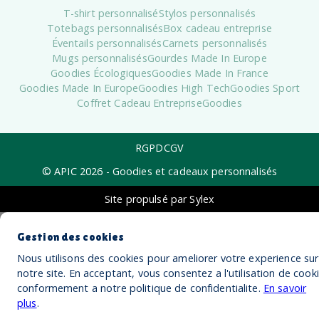
T-shirt personnalisé
Stylos personnalisés
Totebags personnalisés
Box cadeau entreprise
Éventails personnalisés
Carnets personnalisés
Mugs personnalisés
Gourdes Made In Europe
Goodies Écologiques
Goodies Made In France
Goodies Made In Europe
Goodies High Tech
Goodies Sport
Coffret Cadeau Entreprise
Goodies
RGPD
CGV
© APIC
2026
- Goodies et cadeaux personnalisés
Site propulsé par Sylex
Gestion des cookies
Nous utilisons des cookies pour ameliorer votre experience sur
notre site. En acceptant, vous consentez a l'utilisation de cook
conformement a notre politique de confidentialite.
En savoir
plus
.