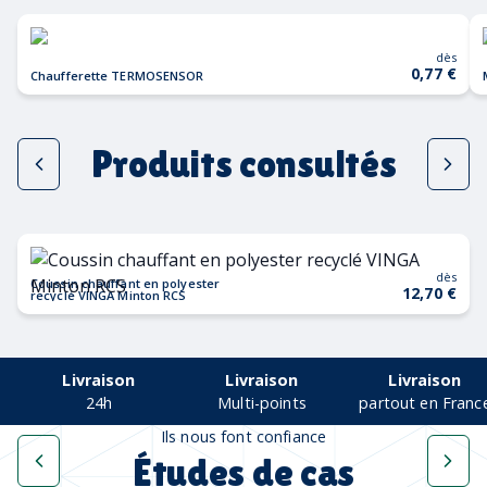
dès
0,77 €
Chaufferette TERMOSENSOR
Produits consultés
dès
Coussin chauffant en polyester
12,70 €
recyclé VINGA Minton RCS
Livraison
Livraison
Livraison
24h
Multi-points
partout en Franc
Ils nous font confiance
Études de cas