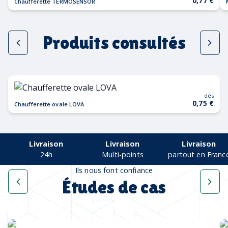
0,77 €
Chaufferette TERMOSENSOR
Produits consultés
dès
0,75 €
Chaufferette ovale LOVA
Livraison
Livraison
Livraison
24h
Multi-points
partout en Franc
Ils nous font confiance
Études de cas