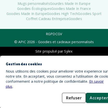
Mugs personnalisés
Gourdes Made In Europe
Goodies Écologiques
Goodies Made In France
Goodies Made In Europe
Goodies High Tech
Goodies Sport
Coffret Cadeau Entreprise
Goodies
RGPD
CGV
© APIC
2026
- Goodies et cadeaux personnalisés
Site propulsé par Sylex
Gestion des cookies
Nous utilisons des cookies pour ameliorer votre experience sur
notre site. En acceptant, vous consentez a l'utilisation de cook
conformement a notre politique de confidentialite.
En savoir
plus
.
Refuser
Accepter