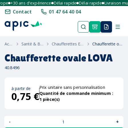
ope
+30 ans d'expérience
Délai rapide
Délai rapide
Livraison mult
Contact
01 47 64 40 04
Accueil
Santé & Bien Etre
Chaufferettes Et Massage
Chaufferette ovale LOVA
Chaufferette ovale LOVA
40.8496
Prix unitaire sans personnalisation
à partir de
0,75 €
Quantité de commande minimum :
1
pièce(s)
-
+