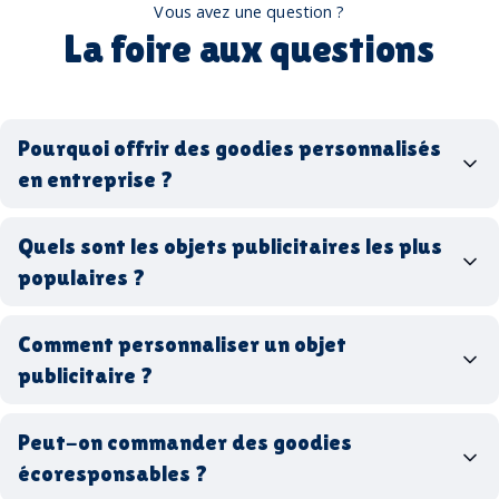
Vous avez une question ?
La foire aux questions
Pourquoi offrir des goodies personnalisés
en entreprise ?
goodies personnalisés
Quels sont les objets publicitaires les plus
populaires ?
goodies d’entreprise
Comment personnaliser un objet
stylos personnalisés
tote bags publicitaires
publicitaire ?
gourdes réutilisables
clés USB
t-
shirts à logo
Made in
Peut-on commander des goodies
France
Made in Europe
goodies hi-tech
écoresponsables ?