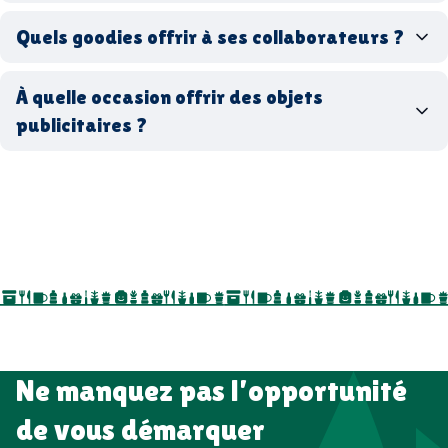
Quels goodies offrir à ses collaborateurs ?
goodies écologiques
matériaux
coffrets cadeaux
recyclés, fabriqués en France ou en Europe,
À quelle occasion offrir des objets
entreprise
goodies utiles au bureau
biodégradables ou réutilisables
publicitaires ?
accessoires sport
par ici
par là
goodies personnalisés
salons professionnels,
séminaires, cadeaux de fin d’année, onboarding,
événements internes, campagnes de prospection
salon professionnel
Ne manquez pas l’opportunité
de vous démarquer