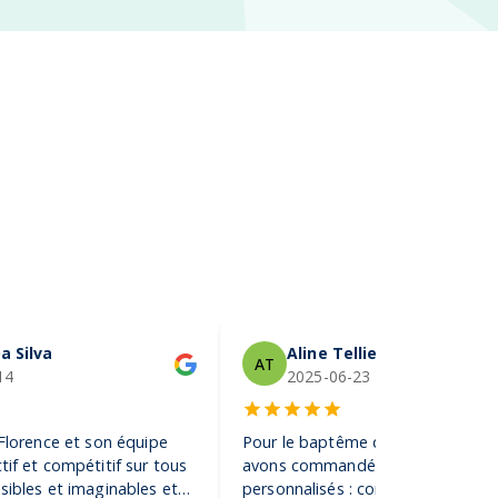
a Silva
Aline Tellier
AT
14
2025-06-23
 Florence et son équipe
Pour le baptême de notre fils, no
tif et compétitif sur tous
avons commandé des gobelets
sibles et imaginables et
personnalisés : conseil, rapidité,