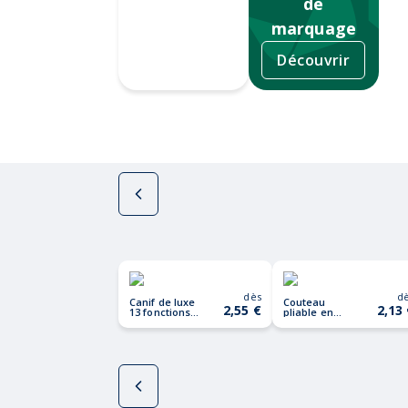
de
marquage
Découvrir
Tampographie
dès
d
Canif de luxe
Couteau
2,55 €
2,13
13 fonctions
pliable en
MCGREGOR
bambou
MANSAN