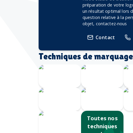
préparation de votre logo
un résultat optimal lors
question relative à la pe
objet, contactez-nous
Contact
Techniques de marquage
Gravure
Gravure au
Laser 360
laser
Impression
Serigrahie
numérique
360
S
Toutes nos
techniques