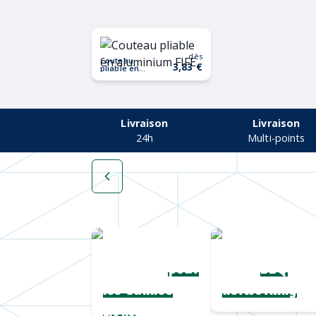
dès
Couteau
3,83 €
pliable en
aluminium
FIFE
Livraison
Livraison
24h
Multi-points
Une collection
Chapeaux de
complète
paille
pour
BBQ
les Cannes
networking
Lions