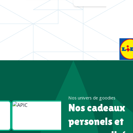
Nos univers de goodies
Nos cadeaux
Goodies
Goodies
Écologiques
High tech
personels et