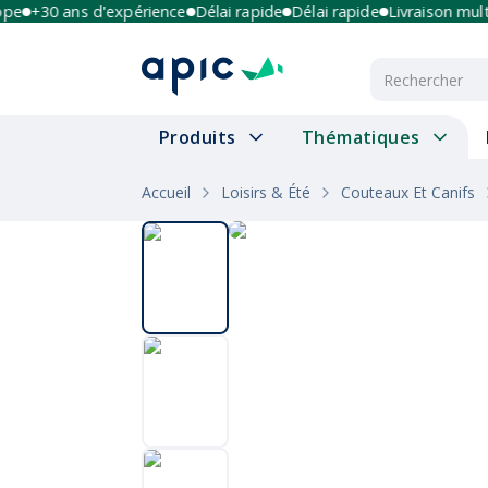
+30 ans d'expérience
Délai rapide
Délai rapide
Livraison multi-p
Produits
Thématiques
Accueil
Loisirs & Été
Couteaux Et Canifs