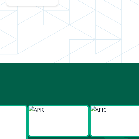
ies
Made in
Made in
t Bien
Europe
France
re