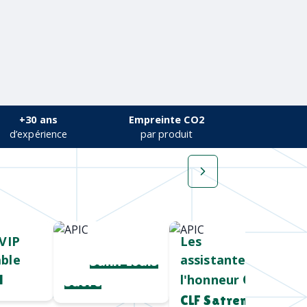
+30 ans
Empreinte CO2
d’expérience
par produit
VIP
Cadeau salon
Les
ble
assistantes à
pro
Saint Louis
l'honneur
l
Chez
Sucre
CLF Satrem