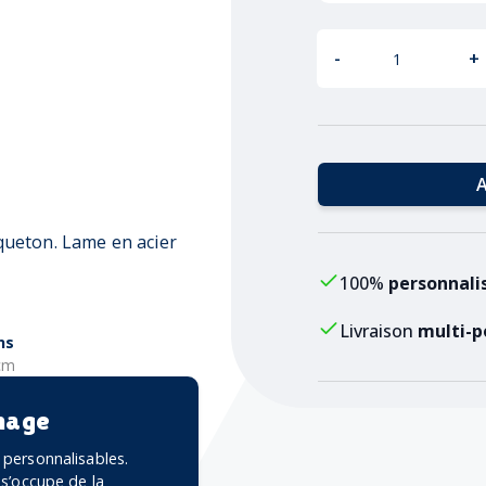
-
+
A
ueton. Lame en acier
100%
personnali
Livraison
multi-p
ns
 cm
mage
personnalisables.
 s’occupe de la