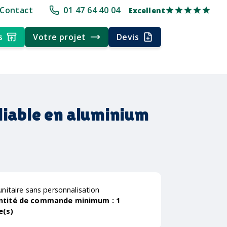
0 ans d'expérience
Délai rapide
Délai rapide
Livraison multi-point
Contact
01 47 64 40 04
Excellent
s
Votre projet
Devis
liable en aluminium
unitaire sans personnalisation
ntité de commande minimum :
1
e(s)