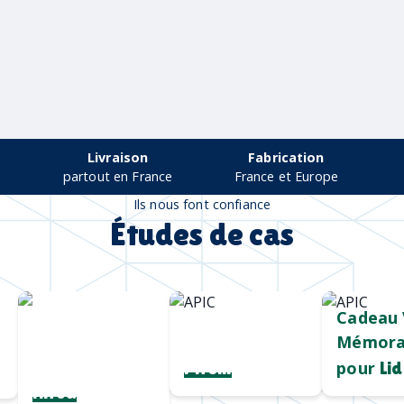
Livraison
Fabrication
partout en France
France et Europe
Ils nous font confiance
Études de cas
Chargeur sans
Mug durable
Cadeau 
fil
et qualitatif
Mémora
personnalisé
pour
Pirelli
Lid
Hiroa