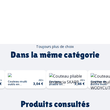
Toujours plus de choix
Dans la même catégorie
ès
dès
dès
Couteau multi
Couteau
Couteau de
 €
3,04 €
3,66 €
outils en
pliable en
poche multi-
bambou LUCY
acacia SKARP
outils
LUX
WODYCUT
Produits consultés