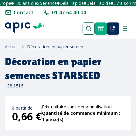
ope
+30 ans d'expérience
Délai rapide
Délai rapide
Livraison mult
Contact
01 47 64 40 04
Accueil
Décoration en papier semences STARSEED
Décoration en papier
semences STARSEED
138.1516
Prix unitaire sans personnalisation
à partir de
0,66 €
Quantité de commande minimum :
1
pièce(s)