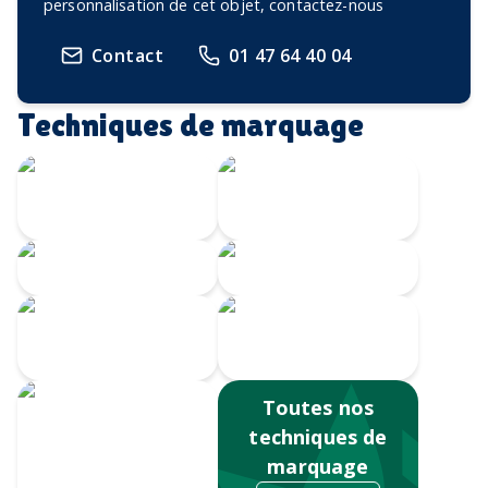
personnalisation de cet objet, contactez-nous
Contact
01 47 64 40 04
Techniques de marquage
Marquage à
chaud
Embossage
Gravure CO2
Gravure au laser
Impression
numérique
Sérigraphie
Toutes nos
techniques de
marquage