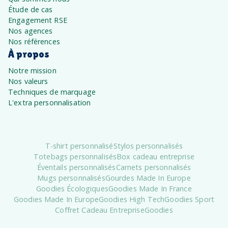
Étude de cas
Engagement RSE
Nos agences
Nos références
À propos
Notre mission
Nos valeurs
Techniques de marquage
L'extra personnalisation
T-shirt personnalisé
Stylos personnalisés
Totebags personnalisés
Box cadeau entreprise
Éventails personnalisés
Carnets personnalisés
Mugs personnalisés
Gourdes Made In Europe
Goodies Écologiques
Goodies Made In France
Goodies Made In Europe
Goodies High Tech
Goodies Sport
Coffret Cadeau Entreprise
Goodies