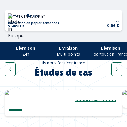
Made in Europe
dès
Décoration en papier semences
0,66 €
STARSEED
Livraison
Livraison
Livraison
24h
Multi-points
partout en Franc
Ils nous font confiance
Études de cas
Une collection complète
pour les Cannes
Lions