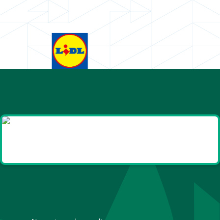
Goodies et cadeaux
été