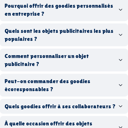
Pourquoi offrir des goodies personnalisés
en entreprise ?
goodies personnalisés
Quels sont les objets publicitaires les plus
populaires ?
goodies d’entreprise
Comment personnaliser un objet
stylos personnalisés
tote bags publicitaires
publicitaire ?
gourdes réutilisables
clés USB
t-
shirts à logo
Made in
Peut-on commander des goodies
France
Made in Europe
goodies hi-tech
écoresponsables ?
Quels goodies offrir à ses collaborateurs ?
goodies écologiques
matériaux
coffrets cadeaux
recyclés, fabriqués en France ou en Europe,
À quelle occasion offrir des objets
entreprise
goodies utiles au bureau
biodégradables ou réutilisables