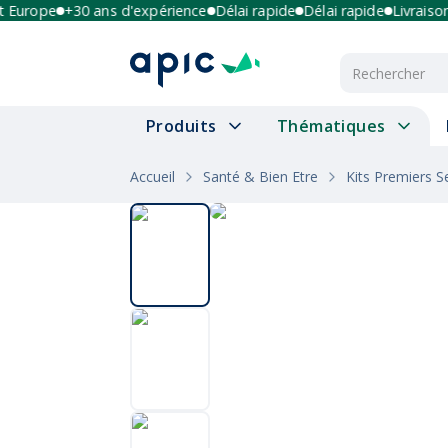
urope
+30 ans d'expérience
Délai rapide
Délai rapide
Livraison mu
Produits
Thématiques
Accueil
Santé & Bien Etre
Kits Premiers S