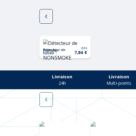
dès
Détecteur de
7,84 €
fumée
NONSMOKE
Livraison
Livraison
24h
Multi-points
Une collection
Chapeaux de