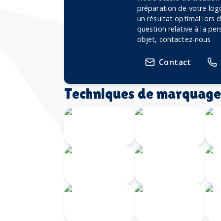
préparation de votre logo
un résultat optimal lors
question relative à la pe
objet, contactez-nous
Contact
Techniques de marquage
Transfert
Gravure
numérique
Laser 360
G
Gravure au
I
laser
Doming
Serigrahie
360
Sérigraphie
Ta