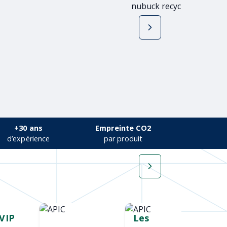
recyclé RCS
rec
+30 ans
Empreinte CO2
d’expérience
par produit
VIP
Cadeau salon
Les