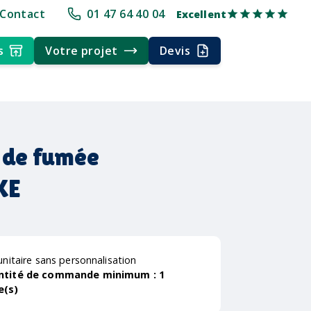
pe
+30 ans d'expérience
Délai rapide
Délai rapide
Livraison multi
Contact
01 47 64 40 04
Excellent
s
Votre projet
Devis
 de fumée
KE
unitaire sans personnalisation
ntité de commande minimum :
1
e(s)