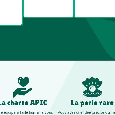
ies
Made in
Made in
t Bien
Europe
France
re
La charte APIC
La perle rare
e équipe à taille humaine vous
Vous avez une idée précise qui ne