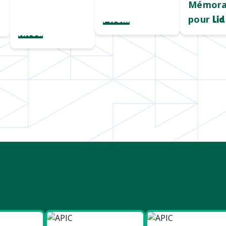
fil
et qualitatif
Mémora
personnalisé
pour
Pirelli
Lid
Hiroa