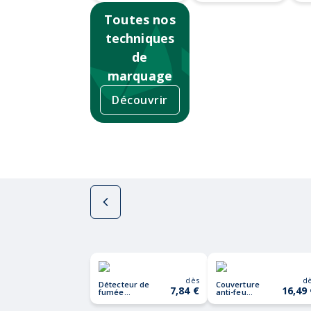
Toutes nos
techniques
de
marquage
Découvrir
dès
d
Détecteur de
Couverture
7,84 €
16,49
fumée
anti-feu
NONSMOKE
120x180cm
VATRA