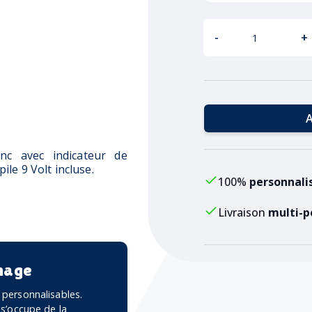
-
+
A
nc avec indicateur de
pile 9 Volt incluse.
100%
personnali
Livraison
multi-p
mage
personnalisables.
 s’occupe de la