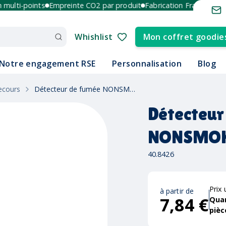
lti-points
Empreinte CO2 par produit
Fabrication France et Euro
Whishlist
Mon coffret goodie
Notre engagement RSE
Personnalisation
Blog
ecours
Détecteur de fumée NONSMOKE
Détecteur
NONSMO
40.8426
Prix 
à partir de
7,84 €
Qua
pièc