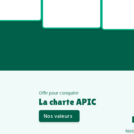
Goodies
Goodies et
Good
Salon pro
cadeaux
Santé e
été
êt
Offir pour conquérir
La charte APIC
Nos valeurs
Notr