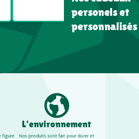
Goodies
Goodies
Écologiques
High tech
personels et
personnalisés
L’environnement
 figure
Nos produits sont fait pour durer et