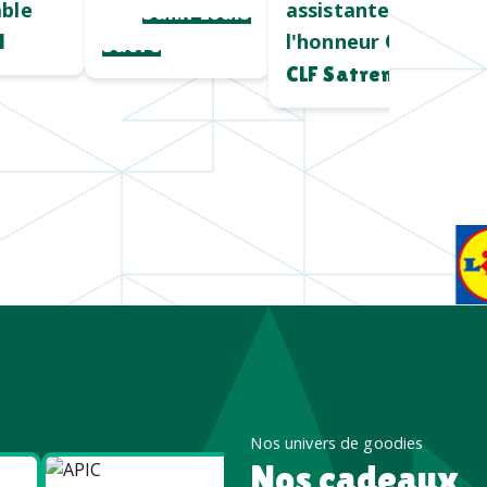
ble
assistantes à
pro
Saint Louis
l'honneur
l
Chez
Sucre
CLF Satrem
Nos univers de goodies
Nos cadeaux