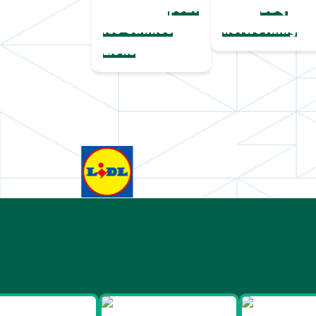
complète
paille
pour
BBQ
les Cannes
networking
Lions