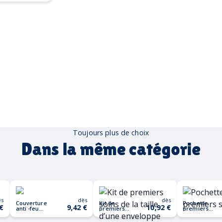
Toujours plus de choix
Dans la même catégorie
ès
dès
dès
Couverture
Kit de
Pochette
 €
9,42 €
10,92 €
anti -feu
premiers
premiers
100x95cm
soins de la
secours
BLAKE
taille d’une