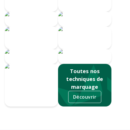
numérique
360
Gravure CO2
Gravure au laser
Impression
Doming
numérique
Serigrahie 360
Sérigraphie
Toutes nos
techniques de
marquage
Découvrir
Tampographie