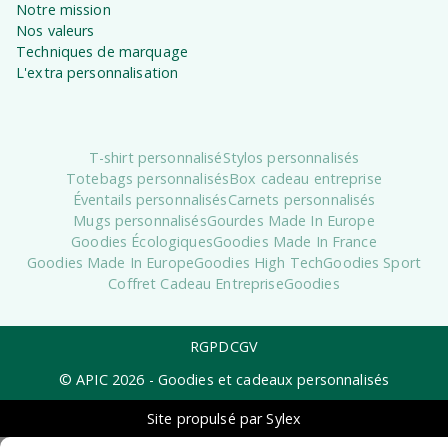
Notre mission
Nos valeurs
Techniques de marquage
L'extra personnalisation
T-shirt personnalisé
Stylos personnalisés
Totebags personnalisés
Box cadeau entreprise
Éventails personnalisés
Carnets personnalisés
Mugs personnalisés
Gourdes Made In Europe
Goodies Écologiques
Goodies Made In France
Goodies Made In Europe
Goodies High Tech
Goodies Sport
Coffret Cadeau Entreprise
Goodies
RGPD
CGV
© APIC
2026
- Goodies et cadeaux personnalisés
Site propulsé par Sylex