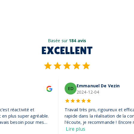
Basée sur
184 avis
EXCELLENT
Emmanuel De Vezin
ED
2024-12-04
Travail très pro, rigoureux et efficace. Ils ont été très
rapide dans la réalisation de la commande et très à
l'écoute, je recommande ! Encore merci, on adore nos
casquettes
Lire plus