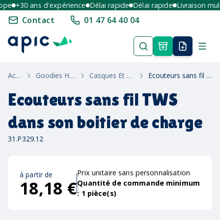
e
+30 ans d'expérience
Délai rapide
Délai rapide
Livraison multi-
Contact
01 47 64 40 04
Accueil
Goodies High-Tech
Casques Et Écouteurs
Ecouteurs sans fil TWS dans son boitier de charge
Ecouteurs sans fil TWS
dans son boitier de charge
31.P329.12
Prix unitaire sans personnalisation
à partir de
18,18 €
Quantité de commande minimum
:
1
pièce(s)