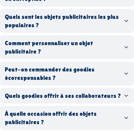
goodies personnalisés
Quels sont les objets publicitaires les plus
populaires ?
goodies d’entreprise
Comment personnaliser un objet
stylos personnalisés
tote bags publicitaires
publicitaire ?
gourdes réutilisables
clés USB
t-
shirts à logo
Made in
Peut-on commander des goodies
France
Made in Europe
goodies hi-tech
écoresponsables ?
Quels goodies offrir à ses collaborateurs ?
goodies écologiques
matériaux
coffrets cadeaux
recyclés, fabriqués en France ou en Europe,
À quelle occasion offrir des objets
entreprise
goodies utiles au bureau
biodégradables ou réutilisables
publicitaires ?
accessoires sport
par ici
par là