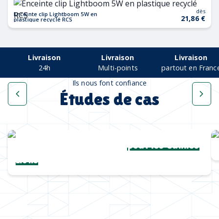
dès
Enceinte clip Lightboom 5W en
21,86 €
plastique recyclé RCS
Livraison
Livraison
Livraison
24h
Multi-points
partout en Franc
Ils nous font confiance
Études de cas
Une collection complète
pour les Cannes
Lions