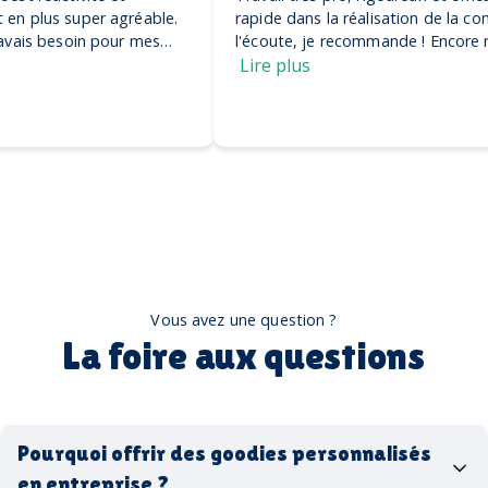
rapide dans la réalisation de la commande et très à
l'écoute, je recommande ! Encore merci, on adore nos
casquettes
Lire plus
Vous avez une question ?
La foire aux questions
Pourquoi offrir des goodies personnalisés
en entreprise ?