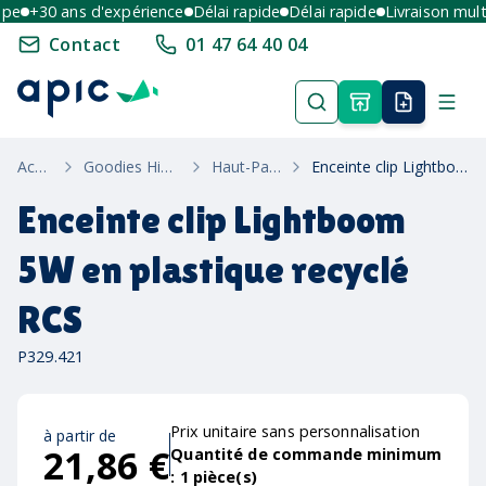
e
+30 ans d'expérience
Délai rapide
Délai rapide
Livraison multi-
Contact
01 47 64 40 04
Accueil
Goodies High-Tech
Haut-Parleurs
Enceinte clip Lightboom 5W en plastique recyclé RCS
Enceinte clip Lightboom
5W en plastique recyclé
RCS
P329.421
Prix unitaire sans personnalisation
à partir de
21,86 €
Quantité de commande minimum
:
1
pièce(s)