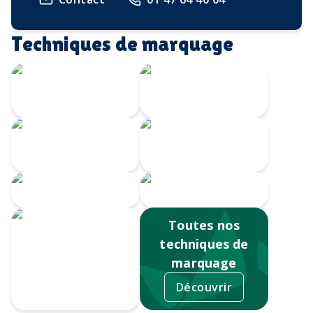
Techniques de marquage
Gravure Laser
360
Gravure au laser
Impression
Doming
numérique
Serigrahie 360
Sérigraphie
Toutes nos
techniques de
marquage
Découvrir
Tampographie