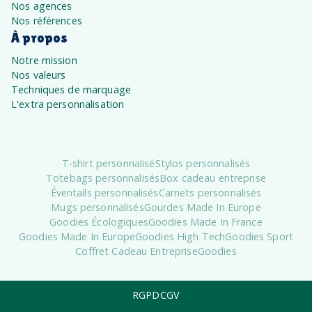
Nos agences
Nos références
À propos
Notre mission
Nos valeurs
Techniques de marquage
L'extra personnalisation
T-shirt personnalisé
Stylos personnalisés
Totebags personnalisés
Box cadeau entreprise
Éventails personnalisés
Carnets personnalisés
Mugs personnalisés
Gourdes Made In Europe
Goodies Écologiques
Goodies Made In France
Goodies Made In Europe
Goodies High Tech
Goodies Sport
Coffret Cadeau Entreprise
Goodies
RGPD
CGV