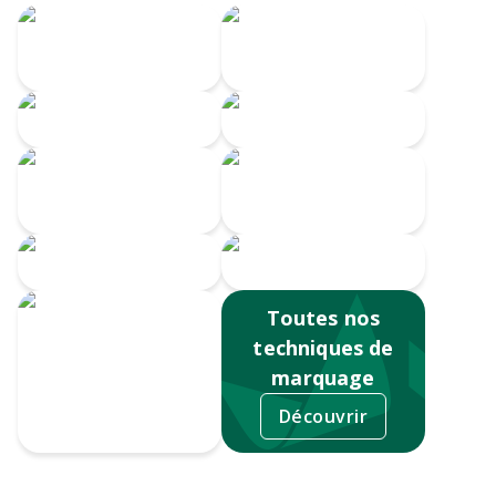
Transfert
Gravure Laser
numérique
360
Gravure CO2
Gravure au laser
Impression
Doming
numérique
Serigrahie 360
Sérigraphie
Toutes nos
techniques de
marquage
Découvrir
Tampographie