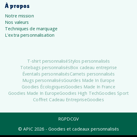
À propos
Notre mission
Nos valeurs
Techniques de marquage
L'extra personnalisation
T-shirt personnalisé
Stylos personnalisés
Totebags personnalisés
Box cadeau entreprise
Éventails personnalisés
Carnets personnalisés
Mugs personnalisés
Gourdes Made In Europe
Goodies Écologiques
Goodies Made In France
Goodies Made In Europe
Goodies High Tech
Goodies Sport
Coffret Cadeau Entreprise
Goodies
RGPD
CGV
© APIC
2026
- Goodies et cadeaux personnalisés