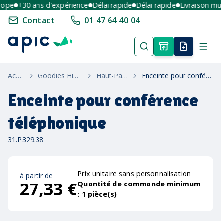
pe
+30 ans d'expérience
Délai rapide
Délai rapide
Livraison multi
Contact
01 47 64 40 04
Accueil
Goodies High-Tech
Haut-Parleurs
Enceinte pour conférence téléphonique
Enceinte pour conférence
téléphonique
31.P329.38
Prix unitaire sans personnalisation
à partir de
27,33 €
Quantité de commande minimum
:
1
pièce(s)