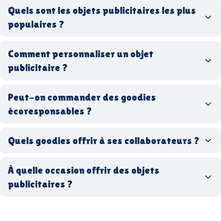
goodies personnalisés
Quels sont les objets publicitaires les plus
populaires ?
goodies d’entreprise
Comment personnaliser un objet
stylos personnalisés
tote bags publicitaires
publicitaire ?
gourdes réutilisables
clés USB
t-
shirts à logo
Made in
Peut-on commander des goodies
France
Made in Europe
goodies hi-tech
écoresponsables ?
Quels goodies offrir à ses collaborateurs ?
goodies écologiques
matériaux
coffrets cadeaux
recyclés, fabriqués en France ou en Europe,
À quelle occasion offrir des objets
entreprise
goodies utiles au bureau
biodégradables ou réutilisables
publicitaires ?
accessoires sport
par ici
par là
goodies personnalisés
salons professionnels,