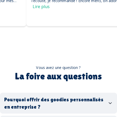
l'écoute, je recommande ! Encore merci, on adore nos
casquettes
Lire plus
Vous avez une question ?
La foire aux questions
Pourquoi offrir des goodies personnalisés
en entreprise ?