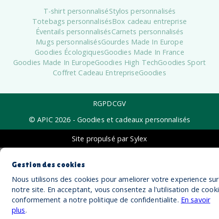
T-shirt personnalisé
Stylos personnalisés
Totebags personnalisés
Box cadeau entreprise
Éventails personnalisés
Carnets personnalisés
Mugs personnalisés
Gourdes Made In Europe
Goodies Écologiques
Goodies Made In France
Goodies Made In Europe
Goodies High Tech
Goodies Sport
Coffret Cadeau Entreprise
Goodies
RGPD
CGV
© APIC
2026
- Goodies et cadeaux personnalisés
Site propulsé par Sylex
Gestion des cookies
Nous utilisons des cookies pour ameliorer votre experience sur
notre site. En acceptant, vous consentez a l'utilisation de cook
conformement a notre politique de confidentialite.
En savoir
plus
.