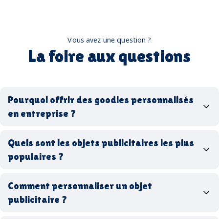
Vous avez une question ?
La foire aux questions
Pourquoi offrir des goodies personnalisés
en entreprise ?
goodies personnalisés
Quels sont les objets publicitaires les plus
populaires ?
goodies d’entreprise
Comment personnaliser un objet
stylos personnalisés
tote bags publicitaires
publicitaire ?
gourdes réutilisables
clés USB
t-
shirts à logo