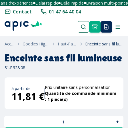
s d'expérience
Délai rapide
Délai rapide
Livraison multi-points
E
Contact
01 47 64 40 04
Accueil
Goodies High-Tech
Haut-Parleurs
Enceinte sans fil lumineuse
Enceinte sans fil lumineuse
31.P328.08
Prix unitaire sans personnalisation
à partir de
11,81 €
Quantité de commande minimum
:
1
pièce(s)
-
+