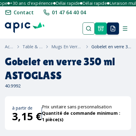
e
+30 ans d'expérience
Délai rapide
Délai rapide
Livraison multi-
Contact
01 47 64 40 04
Accueil
Table & Maison
Mugs En Verre Ou Métal
Gobelet en verre 350 ml ASTOGLASS
Gobelet en verre 350 ml
ASTOGLASS
40.9992
Prix unitaire sans personnalisation
à partir de
3,15 €
Quantité de commande minimum :
1
pièce(s)