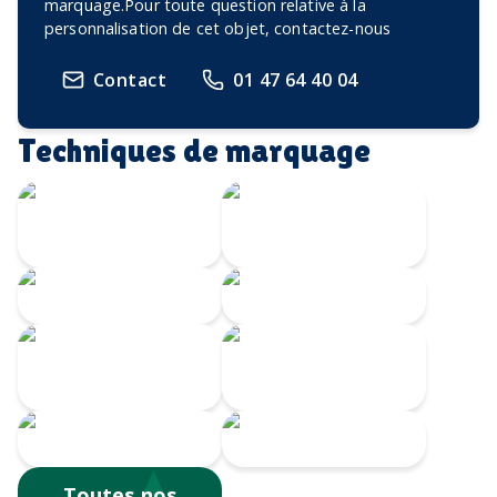
marquage.Pour toute question relative à la
personnalisation de cet objet, contactez-nous
Contact
01 47 64 40 04
Techniques de marquage
Gravure Laser
360
Gravure CO2
Gravure au laser
Doming
Impression
numérique
Serigrahie 360
Sérigraphie
Tampographie
Toutes nos