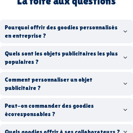
La foire aux questions
Pourquoi offrir des goodies personnalisés
en entreprise ?
goodies personnalisés
Quels sont les objets publicitaires les plus
populaires ?
goodies d’entreprise
Comment personnaliser un objet
stylos personnalisés
tote bags publicitaires
publicitaire ?
gourdes réutilisables
clés USB
t-
shirts à logo
Made in
Peut-on commander des goodies
France
Made in Europe
goodies hi-tech
écoresponsables ?
Quels goodies offrir à ses collaborateurs ?