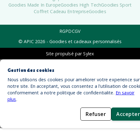
Goodies Made In Europe
Goodies High Tech
Goodies Sport
Coffret Cadeau Entreprise
Goodies
RGPD
CGV
© APIC
2026
- Goodies et cadeaux personnalisés
Site propulsé par Sylex
Gestion des cookies
Nous utilisons des cookies pour ameliorer votre experience sur
notre site. En acceptant, vous consentez a l'utilisation de cook
conformement a notre politique de confidentialite.
En savoir
plus
.
Refuser
Accepter