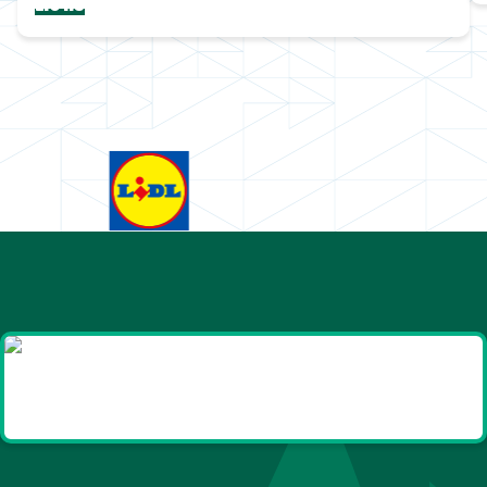
Lions
Goodies et cadeaux
été