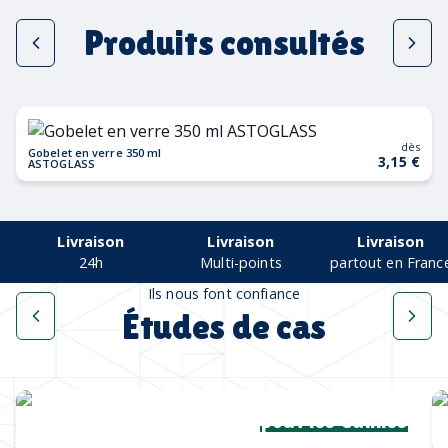
Produits consultés
dès
Gobelet en verre 350 ml
3,15 €
ASTOGLASS
Livraison
Livraison
Livraison
24h
Multi-points
partout en Franc
Ils nous font confiance
Études de cas
Une collection complète
pour les Cannes