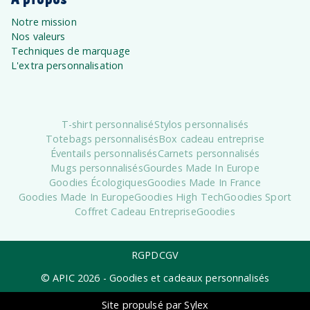
Notre mission
Nos valeurs
Techniques de marquage
L'extra personnalisation
T-shirt personnalisé
Stylos personnalisés
Totebags personnalisés
Box cadeau entreprise
Éventails personnalisés
Carnets personnalisés
Mugs personnalisés
Gourdes Made In Europe
Goodies Écologiques
Goodies Made In France
Goodies Made In Europe
Goodies High Tech
Goodies Sport
Coffret Cadeau Entreprise
Goodies
RGPD
CGV
© APIC
2026
- Goodies et cadeaux personnalisés
Site propulsé par Sylex