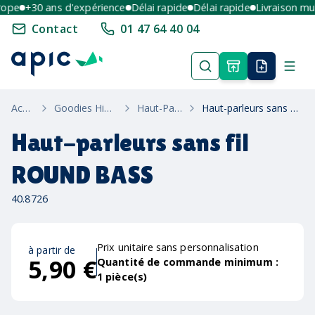
pe
+30 ans d'expérience
Délai rapide
Délai rapide
Livraison multi
Contact
01 47 64 40 04
Accueil
Goodies High-Tech
Haut-Parleurs
Haut-parleurs sans fil ROUND BASS
Haut-parleurs sans fil
ROUND BASS
40.8726
Prix unitaire sans personnalisation
à partir de
5,90 €
Quantité de commande minimum :
1
pièce(s)