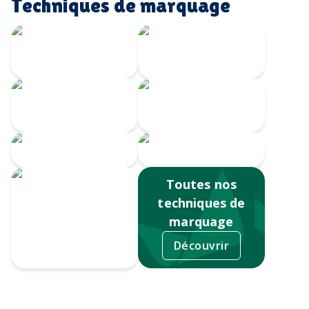
Techniques de marquage
Gravure Laser
360
Gravure au laser
Impression
Doming
numérique
Serigrahie 360
Sérigraphie
Toutes nos
techniques de
marquage
Découvrir
Tampographie