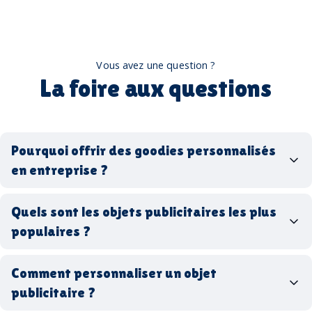
Vous avez une question ?
La foire aux questions
Pourquoi offrir des goodies personnalisés
en entreprise ?
goodies personnalisés
Quels sont les objets publicitaires les plus
populaires ?
goodies d’entreprise
Comment personnaliser un objet
stylos personnalisés
tote bags publicitaires
publicitaire ?
gourdes réutilisables
clés USB
t-
shirts à logo