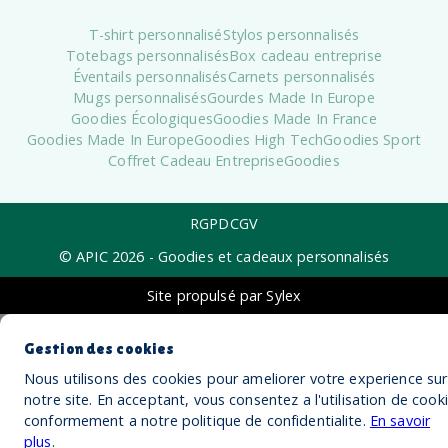
T-shirt personnalisé
Stylos personnalisés
Totebags personnalisés
Box cadeau entreprise
Éventails personnalisés
Carnets personnalisés
Mugs personnalisés
Gourdes Made In Europe
Goodies Écologiques
Goodies Made In France
Goodies Made In Europe
Goodies High Tech
Goodies Sport
Coffret Cadeau Entreprise
Goodies
RGPD
CGV
© APIC
2026
- Goodies et cadeaux personnalisés
Site propulsé par Sylex
Gestion des cookies
Nous utilisons des cookies pour ameliorer votre experience sur
notre site. En acceptant, vous consentez a l'utilisation de cook
conformement a notre politique de confidentialite.
En savoir
plus
.