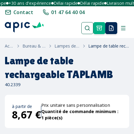
e
+30 ans d'expérience
Délai rapide
Délai rapide
Livraison multi-
Contact
01 47 64 40 04
Accueil
Bureau & Ecriture
Lampes de Bureau
Lampe de table rechargeable TAPLAMB
Lampe de table
rechargeable TAPLAMB
40.2339
Prix unitaire sans personnalisation
à partir de
8,67 €
Quantité de commande minimum :
1
pièce(s)