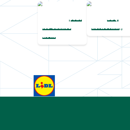
Une collection
Chapeaux de
complète
paille
pour
BBQ
les Cannes
networking
Lions