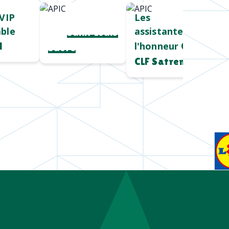
VIP
Cadeau salon
Les
ble
assistantes à
pro
Saint Louis
l'honneur
l
Chez
Sucre
CLF Satrem