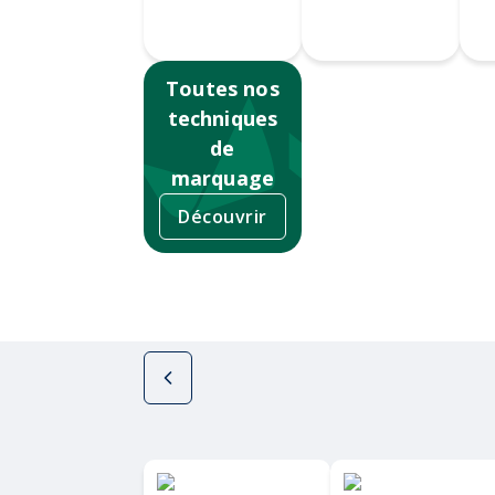
Serigrahie
360
Sérigraphie
Ta
Toutes nos
techniques
de
marquage
Découvrir