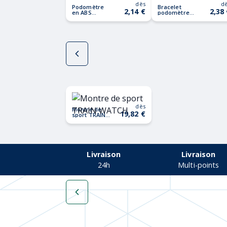
dès
d
Podomètre
Bracelet
2,14 €
2,38
en ABS
podomètre
ONMOOD
BRATARA
dès
Montre de
19,82 €
sport TRAIN
WATCH
Livraison
Livraison
24h
Multi-points