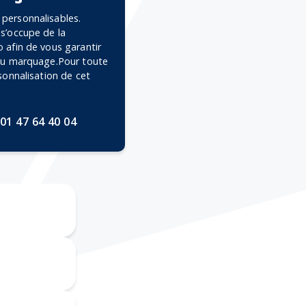
personnalisables.
 s’occupe de la
 afin de vous garantir
 du marquage.Pour toute
rsonnalisation de cet
01 47 64 40 04
ravure CO2
mpression
numérique