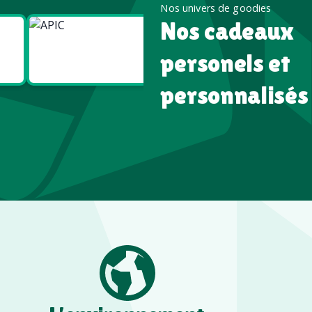
Nos univers de goodies
Nos cadeaux
Goodies
Goodies
Écologiques
High tech
personels et
personnalisés