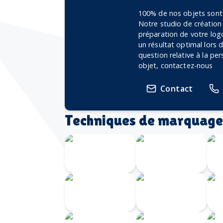
100% de nos objets sont 
Notre studio de création
préparation de votre logo
un résultat optimal lors
question relative à la pe
objet, contactez-nous
Contact
Techniques de marquage
Transfert
Gravure
numérique
Laser 360
G
Gravure au
I
laser
Doming