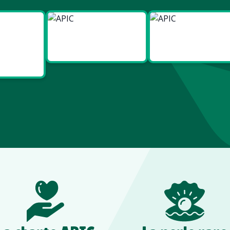
ies
Made in
Made in
t Bien
Europe
France
re