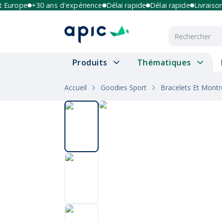
urope
+30 ans d'expérience
Délai rapide
Délai rapide
Livraison mu
Produits
Thématiques
Accueil
Goodies Sport