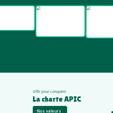
Goodies
Goodies et
Good
Salon pro
cadeaux
Santé e
été
êt
Offir pour conquérir
La charte APIC
Nos valeurs