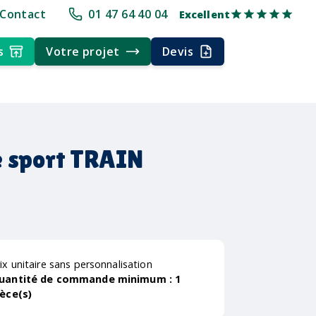
e
+30 ans d'expérience
Délai rapide
Délai rapide
Livraison multi
Contact
01 47 64 40 04
Excellent
s
Votre projet
Devis
 sport TRAIN
ix unitaire sans personnalisation
uantité de commande minimum :
1
ièce(s)