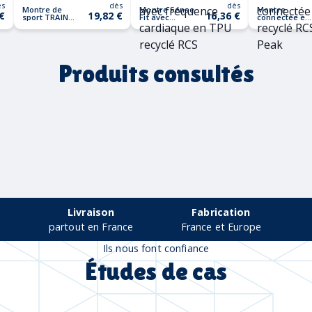
ès
dès
dès
Montre de
Montre Sense
Montre
 €
19,82 €
16,36 €
sport TRAIN
Fit avec
connectée en
WATCH
fréquence
TPU recyclé
cardiaque en
RCS Swiss
TPU recyclé
Peak
RCS
Produits consultés
Livraison
Fabrication
partout en France
France et Europe
Ils nous font confiance
Études de cas