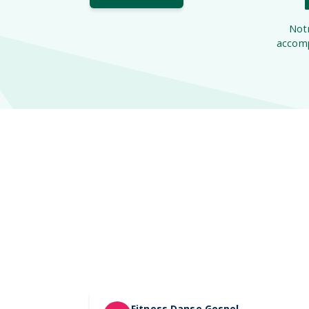
Notr
accomp
Fitness Danse Gospel