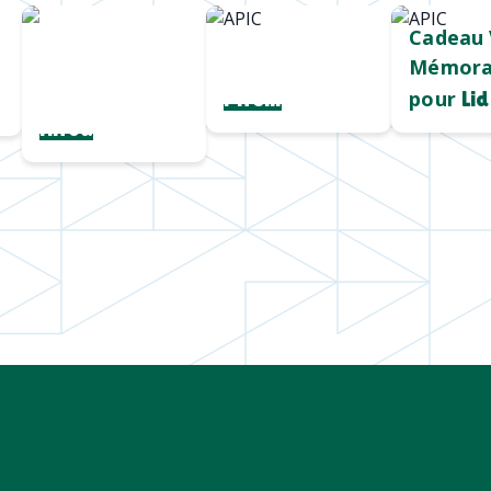
Chargeur sans
Mug durable
Cadeau 
fil
et qualitatif
Mémora
personnalisé
pour
Pirelli
Lid
Hiroa