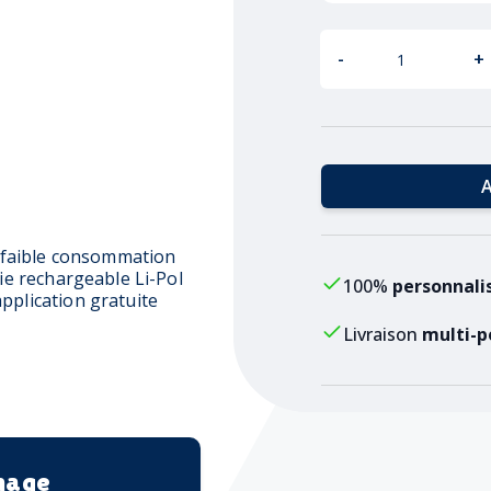
-
+
A
 à faible consommation
rie rechargeable Li-Pol
100%
personnali
pplication gratuite
Livraison
multi-p
mage