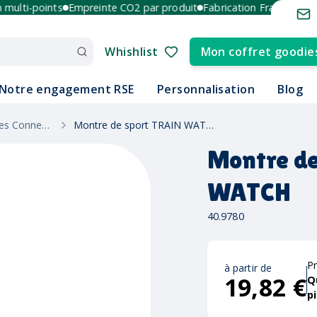
lti-points
Empreinte CO2 par produit
Fabrication France et Europ
Whishlist
Mon coffret goodie
Notre engagement RSE
Personnalisation
Blog
Bracelets Et Montres Connectés
Montre de sport TRAIN WATCH
Montre de
WATCH
40.9780
Pr
à partir de
19,82 €
Q
p