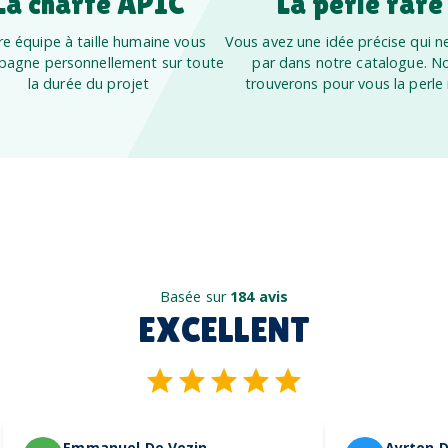
La charte APIC
La perle rare
e équipe à taille humaine vous
Vous avez une idée précise qui ne
agne personnellement sur toute
par dans notre catalogue. N
la durée du projet
trouverons pour vous la perle 
Basée sur
184 avis
EXCELLENT
Emmanuel De Vezin
Ayrton D