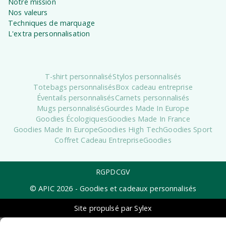
Notre mission
Nos valeurs
Techniques de marquage
L'extra personnalisation
T-shirt personnalisé
Stylos personnalisés
Totebags personnalisés
Box cadeau entreprise
Éventails personnalisés
Carnets personnalisés
Mugs personnalisés
Gourdes Made In Europe
Goodies Écologiques
Goodies Made In France
Goodies Made In Europe
Goodies High Tech
Goodies Sport
Coffret Cadeau Entreprise
Goodies
RGPD
CGV
© APIC
2026
- Goodies et cadeaux personnalisés
Site propulsé par Sylex