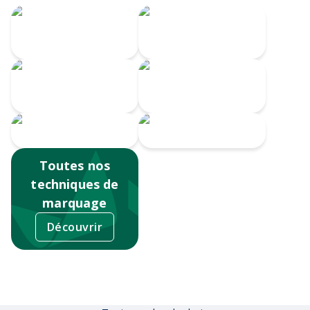
Gravure Laser
360
Gravure CO2
Impression
Gravure au laser
numérique
Sérigraphie
Tampographie
Toutes nos
techniques de
marquage
Découvrir