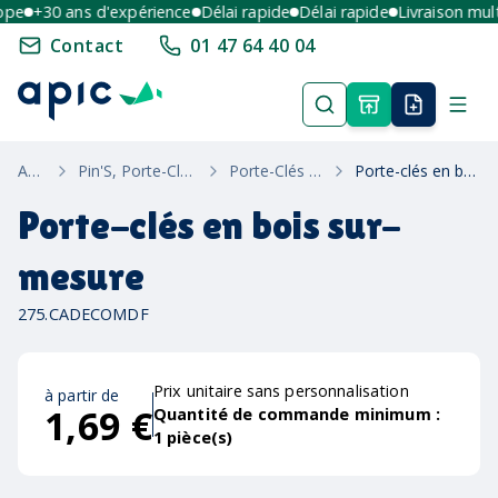
e
+30 ans d'expérience
Délai rapide
Délai rapide
Livraison multi-
Contact
01 47 64 40 04
Accueil
Pin'S, Porte-Cles & Bracelets
Porte-Clés Sur-Mesure
Porte-clés en bois sur-mesure
Porte-clés en bois sur-
mesure
275.CADECOMDF
Prix unitaire sans personnalisation
à partir de
1,69 €
Quantité de commande minimum :
1
pièce(s)