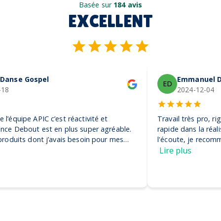
Basée sur
184 avis
EXCELLENT
Emmanuel De Vezin
ED
2024-12-04
Travail très pro, rigoureux et efficace. Ils ont été très
rapide dans la réalisation de la commande et très à
l'écoute, je recommande ! Encore merci, on adore nos
casquettes
Lire plus