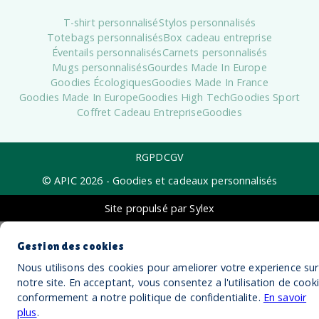
T-shirt personnalisé
Stylos personnalisés
Totebags personnalisés
Box cadeau entreprise
Éventails personnalisés
Carnets personnalisés
Mugs personnalisés
Gourdes Made In Europe
Goodies Écologiques
Goodies Made In France
Goodies Made In Europe
Goodies High Tech
Goodies Sport
Coffret Cadeau Entreprise
Goodies
RGPD
CGV
© APIC
2026
- Goodies et cadeaux personnalisés
Site propulsé par Sylex
Gestion des cookies
Nous utilisons des cookies pour ameliorer votre experience sur
notre site. En acceptant, vous consentez a l'utilisation de cook
conformement a notre politique de confidentialite.
En savoir
plus
.