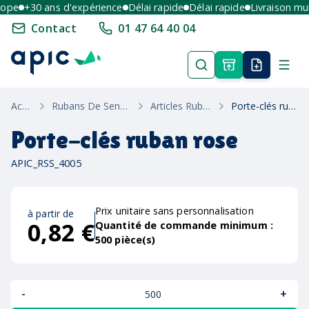
pe
+30 ans d'expérience
Délai rapide
Délai rapide
Livraison multi
Contact
01 47 64 40 04
Accueil
Rubans De Sensibilisation
Articles Ruban Rose
Porte-clés ruban rose
Porte-clés ruban rose
APIC_RSS_4005
Prix unitaire sans personnalisation
à partir de
0,82 €
Quantité de commande minimum :
500
pièce(s)
-
+