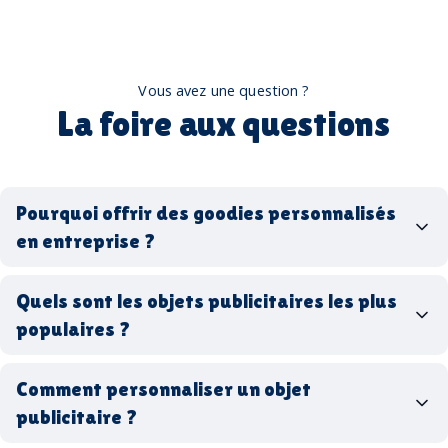
Vous avez une question ?
La foire aux questions
Pourquoi offrir des goodies personnalisés
en entreprise ?
goodies personnalisés
Quels sont les objets publicitaires les plus
populaires ?
goodies d’entreprise
Comment personnaliser un objet
stylos personnalisés
tote bags publicitaires
publicitaire ?
gourdes réutilisables
clés USB
t-
shirts à logo