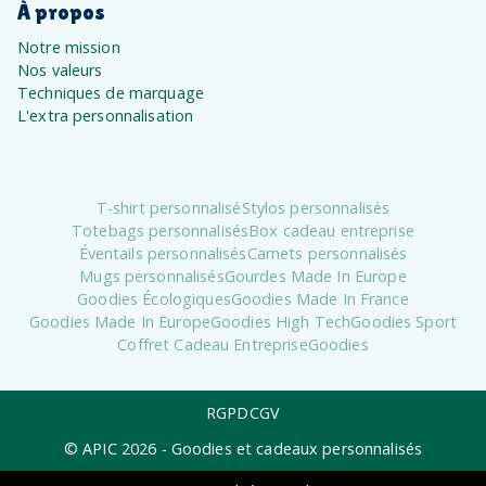
À propos
Notre mission
Nos valeurs
Techniques de marquage
L'extra personnalisation
T-shirt personnalisé
Stylos personnalisés
Totebags personnalisés
Box cadeau entreprise
Éventails personnalisés
Carnets personnalisés
Mugs personnalisés
Gourdes Made In Europe
Goodies Écologiques
Goodies Made In France
Goodies Made In Europe
Goodies High Tech
Goodies Sport
Coffret Cadeau Entreprise
Goodies
RGPD
CGV
© APIC
2026
- Goodies et cadeaux personnalisés