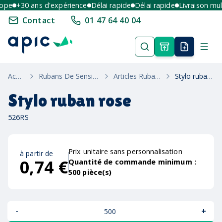
e
+30 ans d'expérience
Délai rapide
Délai rapide
Livraison multi
Contact
01 47 64 40 04
Accueil
Rubans De Sensibilisation
Articles Ruban Rose
Stylo ruban rose
Stylo ruban rose
526RS
Prix unitaire sans personnalisation
à partir de
0,74 €
Quantité de commande minimum :
500
pièce(s)
-
+