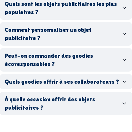
goodies personnalisés
Quels sont les objets publicitaires les plus
populaires ?
goodies d’entreprise
Comment personnaliser un objet
stylos personnalisés
tote bags publicitaires
publicitaire ?
gourdes réutilisables
clés USB
t-
shirts à logo
Made in
Peut-on commander des goodies
France
Made in Europe
goodies hi-tech
écoresponsables ?
Quels goodies offrir à ses collaborateurs ?
goodies écologiques
matériaux
coffrets cadeaux
recyclés, fabriqués en France ou en Europe,
À quelle occasion offrir des objets
entreprise
goodies utiles au bureau
biodégradables ou réutilisables
publicitaires ?
accessoires sport
par ici
par là
goodies personnalisés
salons professionnels,