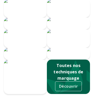
Transfert
Gravure Laser
numérique
360
Gravure CO2
Gravure au laser
Impression
Doming
numérique
Serigrahie 360
Sérigraphie
Toutes nos
techniques de
marquage
Découvrir
Tampographie