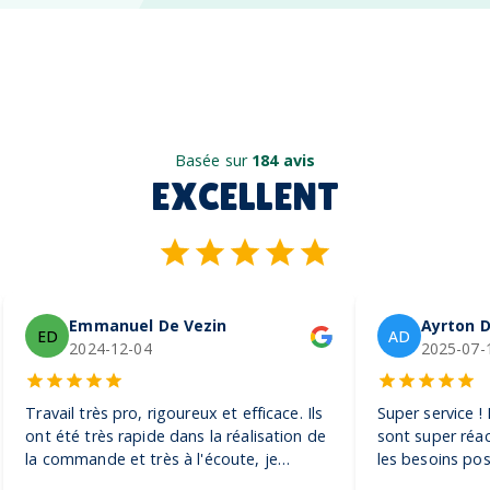
Basée sur
184 avis
EXCELLENT
Emmanuel De Vezin
Ayrton D
ED
AD
2024-12-04
2025-07-
Travail très pro, rigoureux et efficace. Ils
Super service !
ont été très rapide dans la réalisation de
sont super réac
la commande et très à l'écoute, je
les besoins pos
recommande ! Encore merci, on adore
pour toutes sor