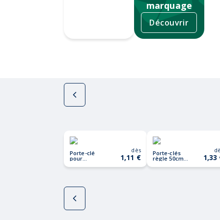
marquage
Découvrir
Tampographie
dès
d
Porte-clé
Porte-clés
1,11 €
1,33
pour
règle 50cm
téléphone
FUSTER
STANRIN