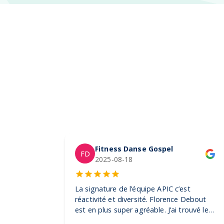
Fitness Danse Gospel
FD
2025-08-18
La signature de l’équipe APIC c’est
réactivité et diversité. Florence Debout
est en plus super agréable. J’ai trouvé les
produits dont j’avais besoin pour mes