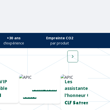
+30 ans
Empreinte CO2
d’expérience
par produit
VIP
Cadeau salon
Les
ble
assistantes à
pro
Saint Louis
l'honneur
l
Chez
Sucre
CLF Satrem