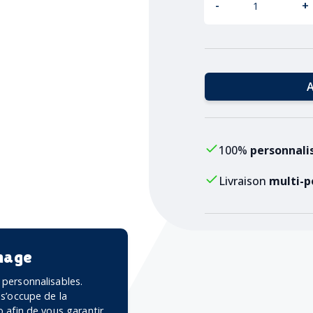
-
+
A
100%
personnali
Livraison
multi-p
mage
personnalisables.
 s’occupe de la
 afin de vous garantir