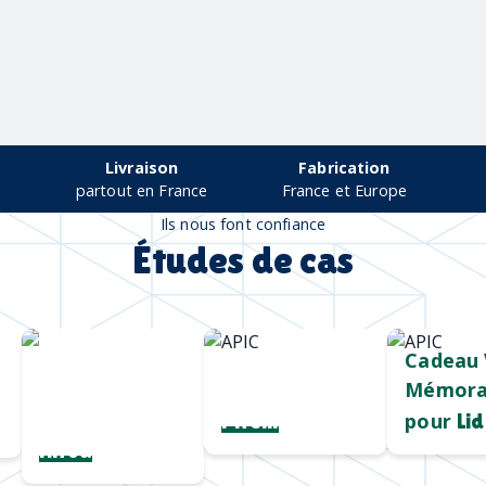
Livraison
Fabrication
partout en France
France et Europe
Ils nous font confiance
Études de cas
Chargeur sans
Mug durable
Cadeau 
fil
et qualitatif
Mémora
personnalisé
pour
Pirelli
Lid
Hiroa