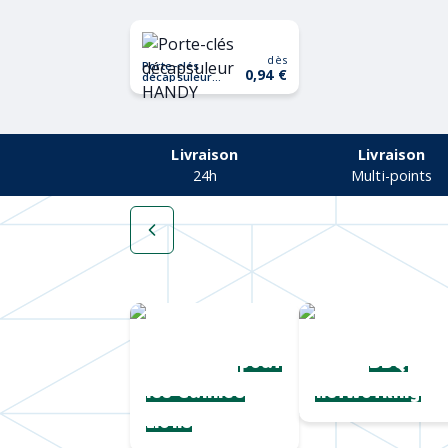
dès
Porte-clés
0,94 €
décapsuleur
HANDY
Livraison
Livraison
24h
Multi-points
Une collection
Chapeaux de
complète
paille
pour
BBQ
les Cannes
networking
Lions