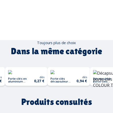
Toujours plus de choix
Dans la même catégorie
ès
dès
dès
Porte-clés en
Porte-clés
Décapsuleur
 €
0,27 €
0,94 €
aluminium
décapsuleur
porte-clés
OVIKEY
HANDY
COLOUR
TWICES
Produits consultés