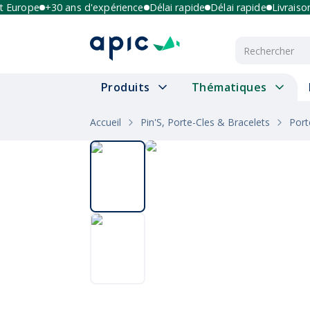
urope
+30 ans d'expérience
Délai rapide
Délai rapide
Livraison mu
Produits
Thématiques
Accueil
Pin'S, Porte-Cles & Bracelets
Port