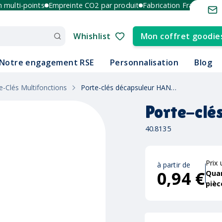
lti-points
Empreinte CO2 par produit
Fabrication France et Euro
Whishlist
Mon coffret goodie
Notre engagement RSE
Personnalisation
Blog
e-Clés Multifonctions
Porte-clés décapsuleur HANDY
Porte-clé
40.8135
Prix 
à partir de
0,94 €
Qua
pièc