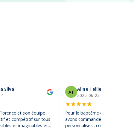
a Silva
Aline Tellier
AT
14
2025-06-23
 Florence et son équipe
Pour le baptême de notre fils, no
tif et compétitif sur tous
avons commandé des gobelets
sibles et imaginables et
personnalisés : conseil, rapidité,
tes de sociétés de la plus
créativité… le résultat final a conq