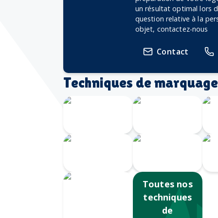
un résultat optimal lors
question relative à la pe
objet, contactez-nous
Contact
Techniques de marquage
Gravure
Gravure au
Laser 360
laser
Impression
Serigrahie
numérique
360
S
Toutes nos
techniques
de