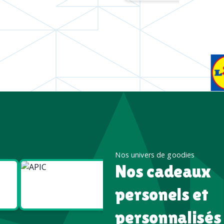
Nos univers de goodies
Nos cadeaux
Goodies
Goodies
Écologiques
High tech
personels et
personnalisés