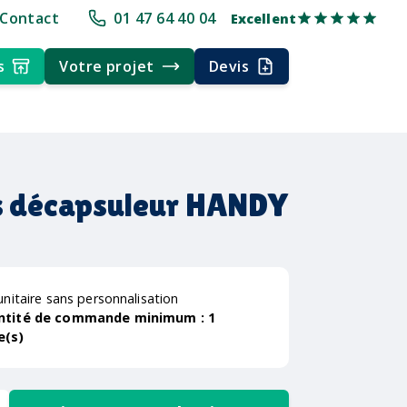
pe
+30 ans d'expérience
Délai rapide
Délai rapide
Livraison multi
Contact
01 47 64 40 04
Excellent
s
Votre projet
Devis
s décapsuleur HANDY
unitaire sans personnalisation
ntité de commande minimum :
1
e(s)