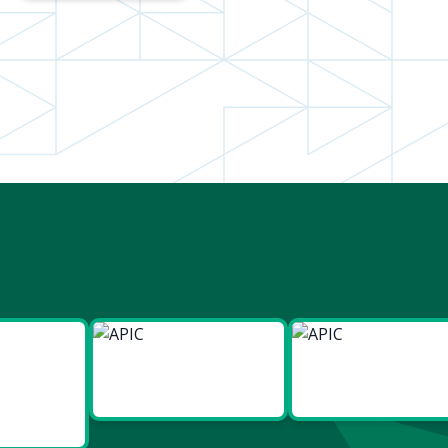
ies
Made in
Made in
t Bien
Europe
France
re