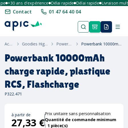
e
+30 ans d'expérience
Délai rapide
Délai rapide
Livraison multi-
Contact
01 47 64 40 04
Accueil
Goodies High-Tech
Powerbanks
Powerbank 10000mAh charge rapide, plastique RCS, Flashcharge
Powerbank 10000mAh
charge rapide, plastique
RCS, Flashcharge
P322.471
Prix unitaire sans personnalisation
à partir de
27,33 €
Quantité de commande minimum
:
1
pièce(s)