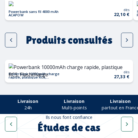
dès
Powerbank sans fil 4000 mAh
22,10 €
ACAPOW
Produits consultés
dès
Powerbank 10000mAh charge
27,33 €
rapide, plastique RCS,
Flashcharge
Livraison
Livraison
Livraison
24h
Multi-points
partout en Franc
Ils nous font confiance
Études de cas