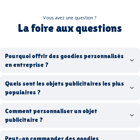
Vous avez une question ?
La foire aux questions
Pourquoi offrir des goodies personnalisés
en entreprise ?
goodies personnalisés
Quels sont les objets publicitaires les plus
populaires ?
goodies d’entreprise
Comment personnaliser un objet
stylos personnalisés
tote bags publicitaires
publicitaire ?
gourdes réutilisables
clés USB
t-
shirts à logo
Made in
Peut-on commander des goodies