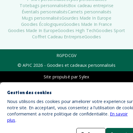
Totebags personnalisés
Box cadeau entreprise
Éventails personnalisés
Carnets personnalisés
Mugs personnalisés
Gourdes Made In Europe
Goodies Écologiques
Goodies Made In France
Goodies Made In Europe
Goodies High Tech
Goodies Sport
Coffret Cadeau Entreprise
Goodies
RGPD
CGV
© APIC
2026
- Goodies et cadeaux personnalisés
Site propulsé par Sylex
Gestion des cookies
Nous utilisons des cookies pour ameliorer votre experience sur
notre site. En acceptant, vous consentez a l'utilisation de cook
conformement a notre politique de confidentialite.
En savoir
plus
.