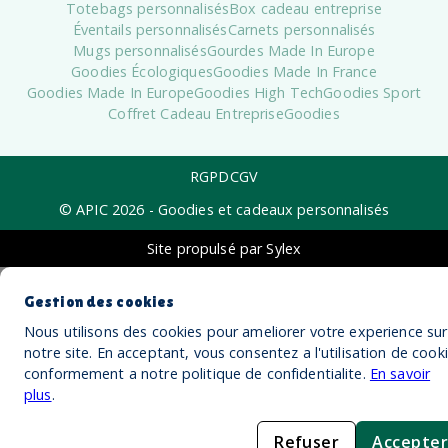
Totebags personnalisés
Box cadeau entreprise
Éventails personnalisés
Carnets personnalisés
Mugs personnalisés
Gourdes Made In Europe
Goodies Écologiques
Goodies Made In France
Goodies Made In Europe
Goodies High Tech
Goodies Sport
Coffret Cadeau Entreprise
Goodies
RGPD
CGV
© APIC
2026
- Goodies et cadeaux personnalisés
Site propulsé par Sylex
Gestion des cookies
Nous utilisons des cookies pour ameliorer votre experience sur
notre site. En acceptant, vous consentez a l'utilisation de cook
conformement a notre politique de confidentialite.
En savoir
plus
.
Refuser
Accepter