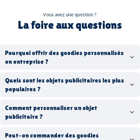
Vous avez une question ?
La foire aux questions
Pourquoi offrir des goodies personnalisés
en entreprise ?
goodies personnalisés
Quels sont les objets publicitaires les plus
populaires ?
goodies d’entreprise
Comment personnaliser un objet
stylos personnalisés
tote bags publicitaires
publicitaire ?
gourdes réutilisables
clés USB
t-
shirts à logo
Made in
Peut-on commander des goodies
France
Made in Europe
goodies hi-tech