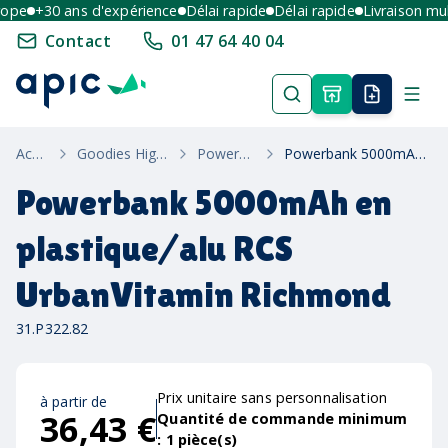
pe
+30 ans d'expérience
Délai rapide
Délai rapide
Livraison multi
Contact
01 47 64 40 04
Accueil
Goodies High-Tech
Powerbanks
Powerbank 5000mAh en plastique/alu RCS UrbanVitamin Richmond
Powerbank 5000mAh en
plastique/alu RCS
UrbanVitamin Richmond
31.P322.82
Prix unitaire sans personnalisation
à partir de
36,43 €
Quantité de commande minimum
:
1
pièce(s)