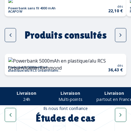
dès
Powerbank sans fil 4000 mAh
22,10 €
ACAPOW
Produits consultés
dès
Powerbank 5000mAh en
36,43 €
plastique/alu RCS UrbanVitamin
Richmond
Livraison
Livraison
Livraison
24h
Multi-points
partout en Franc
Ils nous font confiance
Études de cas