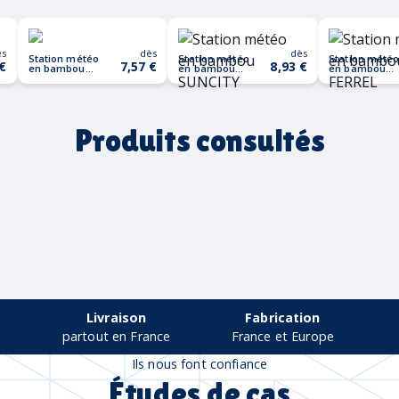
ès
dès
dès
Station météo
Station météo
Station mété
 €
7,57 €
8,93 €
en bambou
en bambou
en bambou
HISA
SUNCITY
FERREL
Produits consultés
Livraison
Fabrication
partout en France
France et Europe
Ils nous font confiance
Études de cas