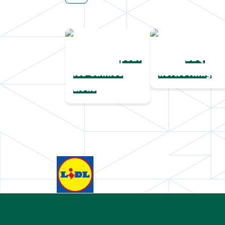
Une collection
Chapeaux de
complète
paille
pour
BBQ
les Cannes
networking
Lions