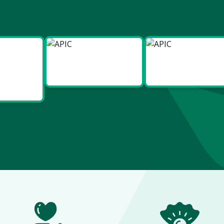
ies
Made in
Made in
t Bien
Europe
France
re