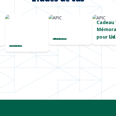
Chargeur sans
Mug durable
Cadeau 
fil
et qualitatif
Mémora
personnalisé
pour
Pirelli
Lid
Hiroa