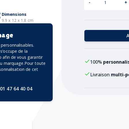
-
+
Dimensions
9.9 x 12 x 1.8 cm
mage
A
personnalisables.
 s’occupe de la
 afin de vous garantir
100%
personnali
 du marquage.Pour toute
rsonnalisation de cet
Livraison
multi-p
01 47 64 40 04
ravure au