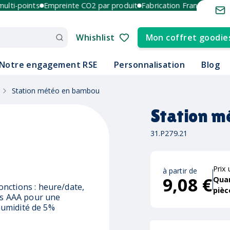
i-points
Empreinte CO2 par produit
Fabrication France et Europe
Whishlist
Mon coffret goodie
Notre engagement RSE
Personnalisation
Blog
Station météo en bambou
Station m
31.P279.21
Prix 
à partir de
9,08 €
Qua
nctions : heure/date,
pièc
les AAA pour une
'humidité de 5%