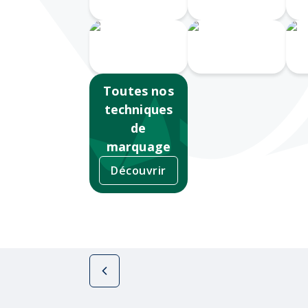
Laser 360
Gravure CO2
Impression
numérique
Sérigraphie
Ta
Toutes nos
techniques
de
marquage
Découvrir