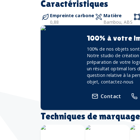
Caractéristiques
Empreinte carbone
Matière
0,88
Bambou, ABS
100% à votre i
100% de nos objets sont 
Notre studio de création
préparation de votre logo
un résultat optimal lors
question relative à la pe
objet, contactez-nous
Contact
Techniques de marquage
Gravure
G