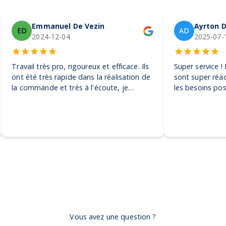
Emmanuel De Vezin
Ayrton D
ED
AD
2024-12-04
2025-07-
Travail très pro, rigoureux et efficace. Ils
Super service !
ont été très rapide dans la réalisation de
sont super réac
la commande et très à l'écoute, je
les besoins pos
recommande ! Encore merci, on adore
pour toutes sor
nos casquettes
petite à la plus
recommande vi
Vous avez une question ?