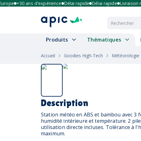
ope
+30 ans d'expérience
Délai rapide
Délai rapide
Livraison mult
Produits
Thématiques
Accueil
Goodies High-Tech
Météorologie
Description
Station météo en ABS et bambou avec 3 fo
humidité intérieure et température. 2 pi
utilisation directe incluses. Tolérance à l
maximum.