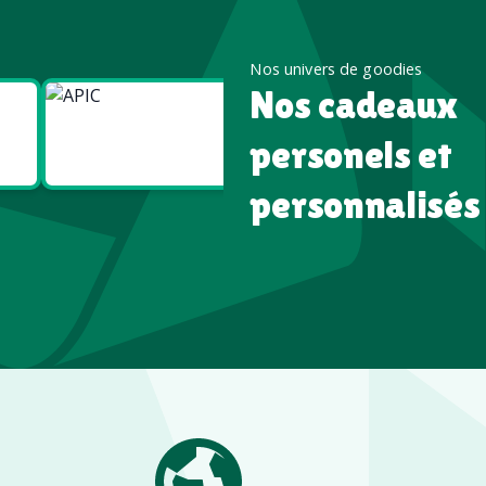
Nos univers de goodies
Nos cadeaux
Goodies
Goodies
Écologiques
High tech
personels et
personnalisés