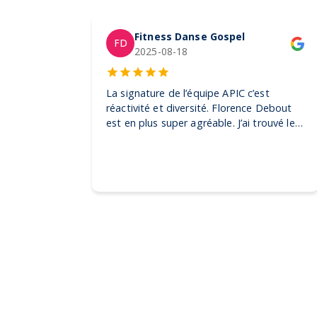
Fitness Danse Gospel
FD
2025-08-18
La signature de l’équipe APIC c’est
réactivité et diversité. Florence Debout
est en plus super agréable. J’ai trouvé les
produits dont j’avais besoin pour mes
clientes et également pour un événement
grand public. Je n’hésiterais pas à faire
appel à elle pour d’autres demandes