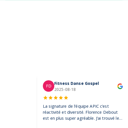
Fitness Danse Gospel
FD
2025-08-18
La signature de l’équipe APIC c’est
réactivité et diversité. Florence Debout
est en plus super agréable. J’ai trouvé les
produits dont j’avais besoin pour mes