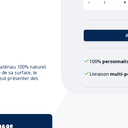
-
+
A
100%
personnali
matériau 100% naturel.
 de sa surface, le
Livraison
multi-p
 peut présenter des
mage