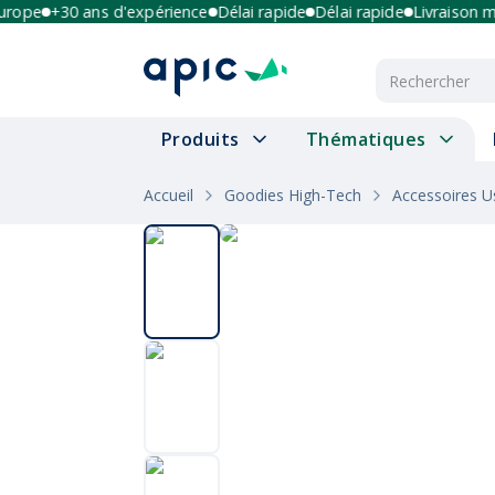
pe
+30 ans d'expérience
Délai rapide
Délai rapide
Livraison multi
Produits
Thématiques
Accueil
Goodies High-Tech
Accessoires U