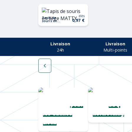
dès
Tapis de
0,97 €
souris en
liège MATTY
Livraison
Livraison
24h
Multi-points
Une collection
Chapeaux de
complète
paille
pour
BBQ
les Cannes
networking
Lions