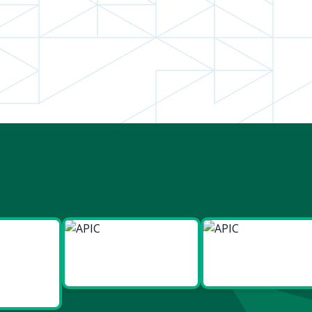
ies
Made in
Made in
t Bien
Europe
France
re