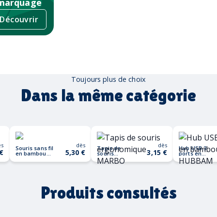
marquage
Découvrir
Toujours plus de choix
Dans la même catégorie
ès
dès
dès
Souris sans fil
Tapis de
Hub USB 3
 €
5,30 €
3,15 €
en bambou
souris
ports en
CURVY BAM
ergonomique
bambou
MARBO
HUBBAM
Produits consultés