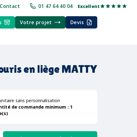
+30 ans d'expérience
Délai rapide
Délai rapide
Livraison multi-po
Contact
01 47 64 40 04
Excellent
s
Votre projet
Devis
souris en liège MATTY
unitaire sans personnalisation
ntité de commande minimum :
1
e(s)