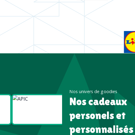
Nos univers de goodies
Nos cadeaux
Goodies
Goodies
Écologiques
High tech
personels et
personnalisés