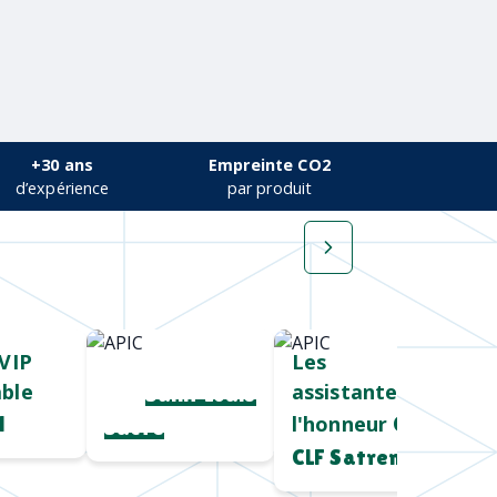
+30 ans
Empreinte CO2
d’expérience
par produit
VIP
Cadeau salon
Les
ble
assistantes à
pro
Saint Louis
l'honneur
l
Chez
Sucre
CLF Satrem