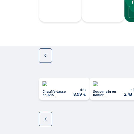
Gravure au
Gravure CO2
laser
dès
d
Chauffe-tasse
Sous-main en
8,99 €
2,43
en ABS
papier
WARMUG
recyclé PAD