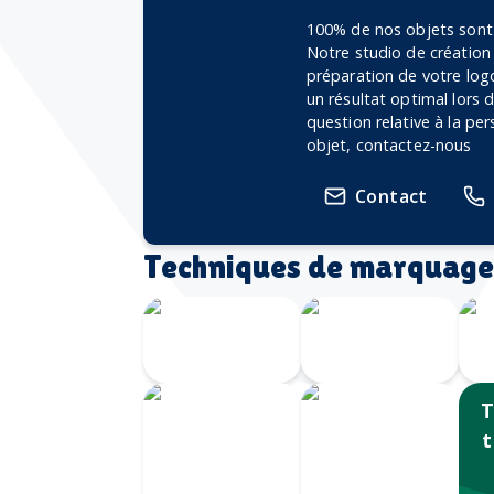
100% de nos objets sont 
Notre studio de création
préparation de votre logo
un résultat optimal lors
question relative à la pe
objet, contactez-nous
Contact
Techniques de marquage
Marquage à
chaud
Embossage
T
t