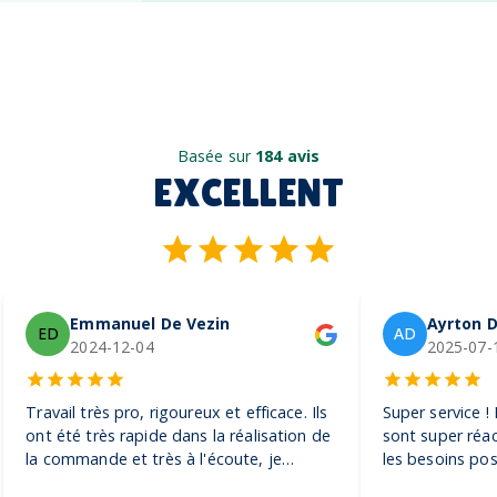
Basée sur
184 avis
EXCELLENT
Emmanuel De Vezin
Ayrton D
ED
AD
2024-12-04
2025-07-
Travail très pro, rigoureux et efficace. Ils
Super service !
ont été très rapide dans la réalisation de
sont super réac
la commande et très à l'écoute, je
les besoins pos
recommande ! Encore merci, on adore
pour toutes sor