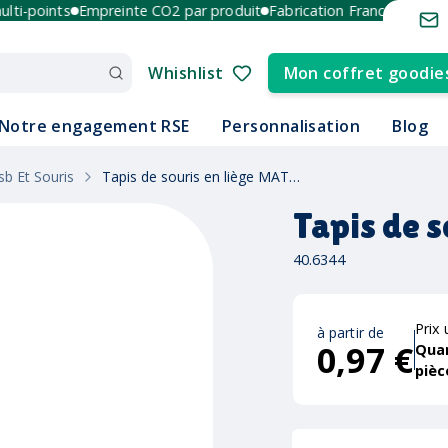
-points
Empreinte CO2 par produit
Fabrication France et Europe
Whishlist
Mon coffret goodie
Notre engagement RSE
Personnalisation
Blog
sb Et Souris
Tapis de souris en liège MATTY
Tapis de 
40.6344
Prix 
à partir de
0,97 €
Qua
pièc