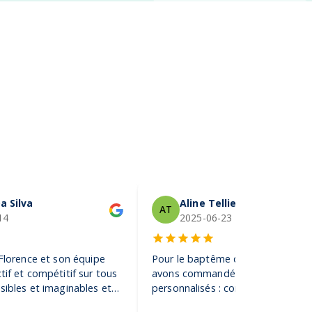
a Silva
Aline Tellier
AT
14
2025-06-23
 Florence et son équipe
Pour le baptême de notre fils, no
tif et compétitif sur tous
avons commandé des gobelets
sibles et imaginables et
personnalisés : conseil, rapidité,
tes de sociétés de la plus
créativité… le résultat final a conq