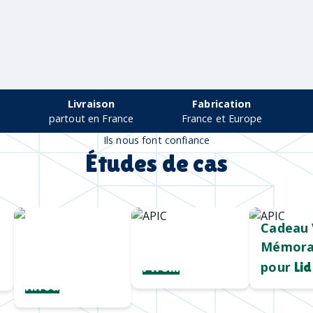
Livraison
Fabrication
partout en France
France et Europe
Ils nous font confiance
Études de cas
Chargeur sans
Mug durable
Cadeau 
fil
et qualitatif
Mémora
personnalisé
pour
Pirelli
Lid
Hiroa