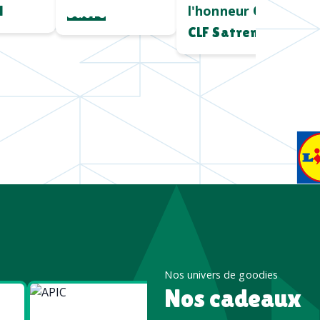
l'honneur
l
Chez
Sucre
CLF Satrem
Nos univers de goodies
Nos cadeaux
Goodies
Goodies