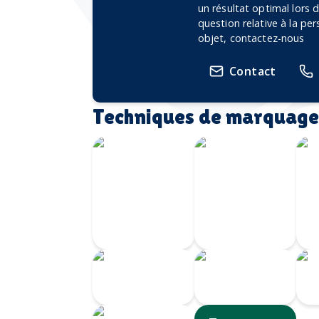
un résultat optimal lors
question relative à la pe
objet, contactez-nous
Contact
Techniques de marquage
Écusson
imprimé
avec
Transfert
bordure
Velours
brodée
Transfert
Écusson
I
numérique
gravé