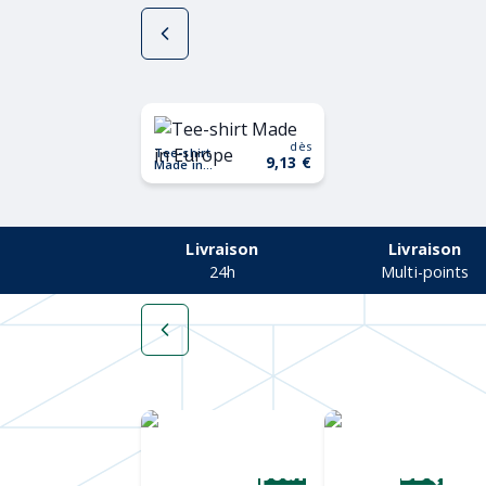
dès
Tee-shirt
9,13 €
Made in
Europe
Livraison
Livraison
24h
Multi-points
Une collection
Chapeaux de
complète
paille
pour
BBQ