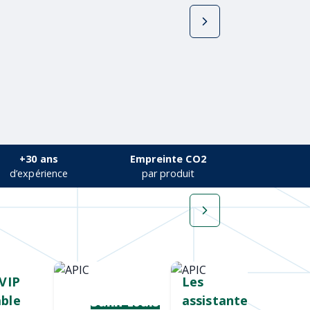
+30 ans
Empreinte CO2
d’expérience
par produit
VIP
Cadeau salon
Les
ble
assistantes à
pro
Saint Louis