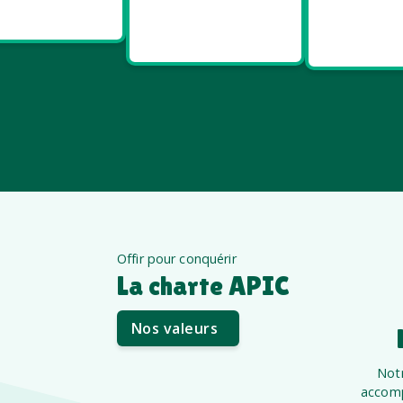
Salon pro
cadeaux
Santé e
été
êt
Offir pour conquérir
La charte APIC
Nos valeurs
Notr
accomp