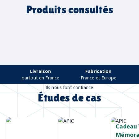
Produits consultés
Livraison
Fabrication
partout en France
France et Europe
Ils nous font confiance
Études de cas
Chargeur sans
Mug durable
Cadeau 
fil
et qualitatif
Mémora