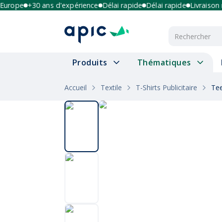
ope
+30 ans d'expérience
Délai rapide
Délai rapide
Livraison mul
Produits
Thématiques
Accueil
Textile
T-Shirts Publicitaire
Tee