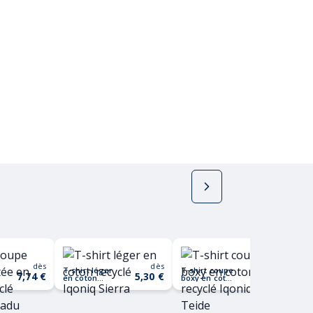
dès
dès
dès
T-shirt léger
T-shirt coupe
T-s
7,74 €
5,30 €
7,28 €
en coton
boxy en coton
cot
recyclé Iqoniq
recyclé Iqoniq
Iqo
Sierra
Teide