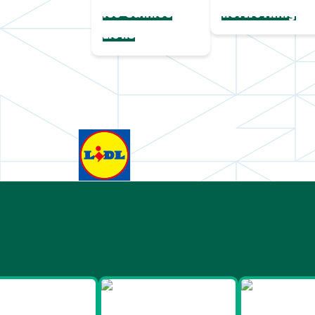
les Cannes
networking
Lions
Goodies
Goodies et
Good