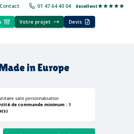
+30 ans d'expérience
Délai rapide
Délai rapide
Livraison multi-p
Contact
01 47 64 40 04
Excellent
s
Votre projet
Devis
 Made in Europe
unitaire sans personnalisation
ntité de commande minimum :
1
e(s)