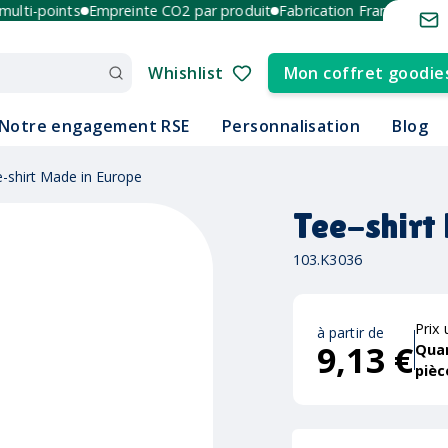
ti-points
Empreinte CO2 par produit
Fabrication France et Europe
Whishlist
Mon coffret goodie
Notre engagement RSE
Personnalisation
Blog
-shirt Made in Europe
Tee-shirt
103.K3036
Prix 
à partir de
9,13 €
Qua
pièc