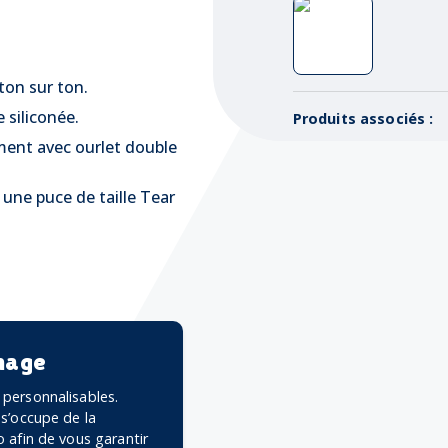
ton sur ton.
 siliconée.
Produits associés :
ment avec ourlet double
une puce de taille Tear
mage
personnalisables.
 s’occupe de la
 afin de vous garantir