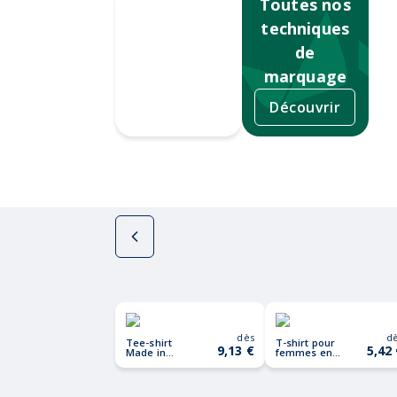
Toutes nos
techniques
de
marquage
Découvrir
Sérigraphie
dès
d
Tee-shirt
T-shirt pour
9,13 €
5,42
Made in
femmes en
Europe
coton recyclé
Iqoniq Yala