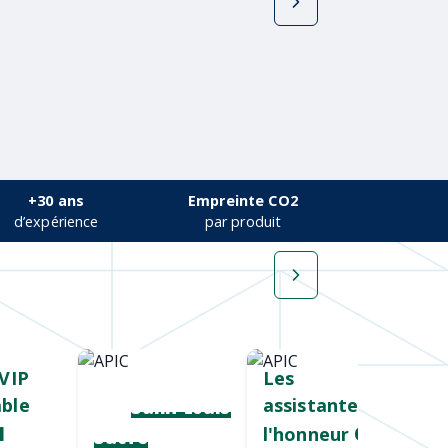
+30 ans
Empreinte CO2
d’expérience
par produit
VIP
Cadeau salon
Les
ble
assistantes à
pro
Saint Louis
l'honneur
l
Chez
Sucre