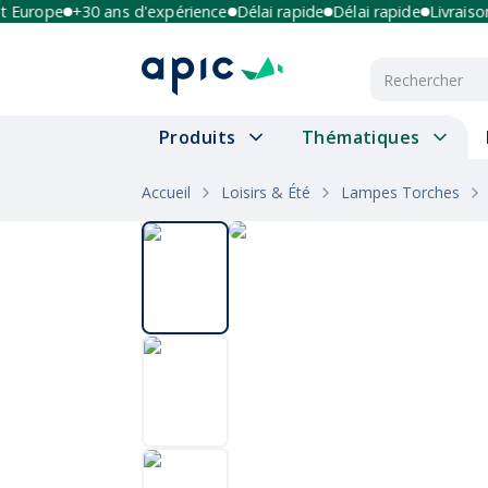
urope
+30 ans d'expérience
Délai rapide
Délai rapide
Livraison mu
Produits
Thématiques
Accueil
Loisirs & Été
Lampes Torches