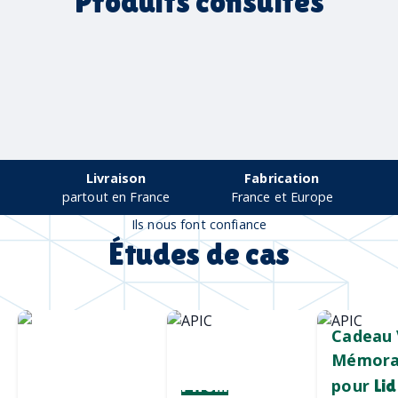
Produits consultés
Livraison
Fabrication
partout en France
France et Europe
Ils nous font confiance
Études de cas
Chargeur sans
Mug durable
Cadeau 
fil
et qualitatif
Mémora
personnalisé
pour
Pirelli
Lid