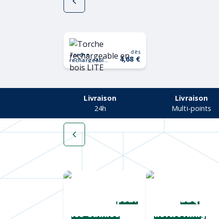
dès
Torche
4,68 €
rechargeable
en bois LITE
Livraison
Livraison
24h
Multi-points
Une collection
Chapeaux de
complète
paille
pour
BBQ
les Cannes
networking