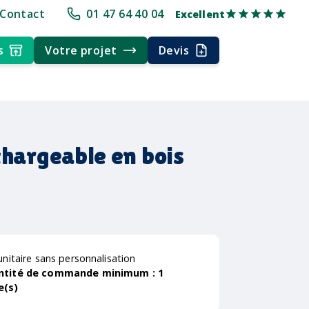
pe
+30 ans d'expérience
Délai rapide
Délai rapide
Livraison multi
Contact
01 47 64 40 04
Excellent
s
Votre projet
Devis
chargeable en bois
unitaire sans personnalisation
ntité de commande minimum :
1
e(s)