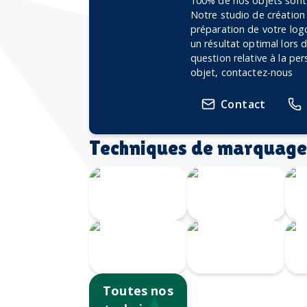
100% de nos objets sont 
Notre studio de création
préparation de votre logo
un résultat optimal lors
question relative à la pe
objet, contactez-nous
Contact
Techniques de marquage
Gravure
G
Laser 360
Gravure CO2
Impression
numérique
Sérigraphie
Ta
Toutes nos