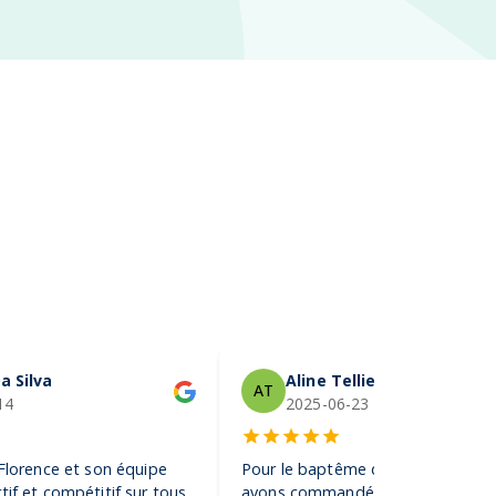
a Silva
Aline Tellier
AT
14
2025-06-23
 Florence et son équipe
Pour le baptême de notre fils, no
tif et compétitif sur tous
avons commandé des gobelets