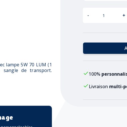
-
+
A
vec lampe 5W 70 LUM (1
 sangle de transport.
100%
personnali
Livraison
multi-p
mage