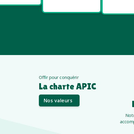
été
êt
Offir pour conquérir
La charte APIC
Nos valeurs
Notr
accomp