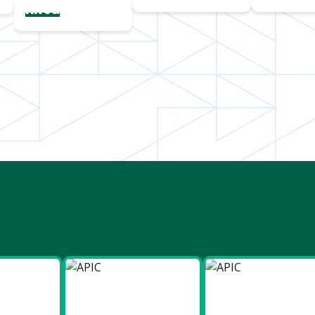
Hiroa
ies
Made in
Made in
t Bien
Europe
France