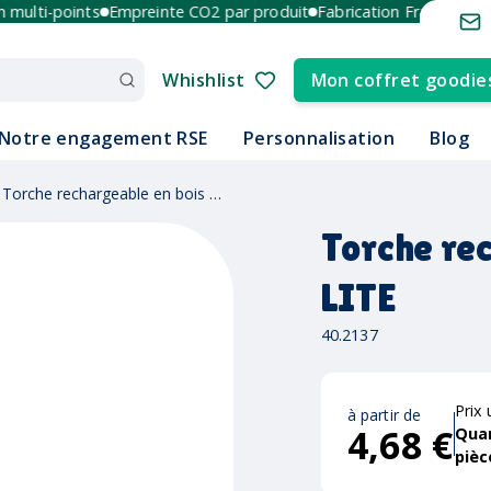
lti-points
Empreinte CO2 par produit
Fabrication France et Euro
Whishlist
Mon coffret goodie
Notre engagement RSE
Personnalisation
Blog
Torche rechargeable en bois LITE
Torche re
LITE
40.2137
Prix 
à partir de
4,68 €
Qua
pièc