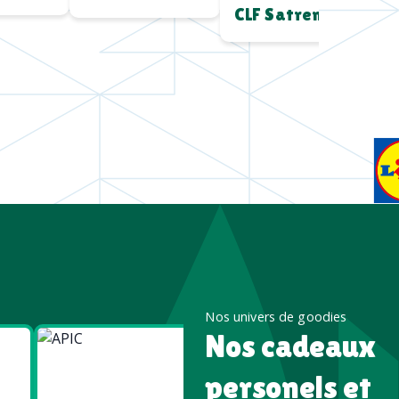
CLF Satrem
Nos univers de goodies
Nos cadeaux
Goodies
Goodies
Écologiques
High tech
personels et