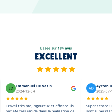
Basée sur
184 avis
EXCELLENT
Emmanuel De Vezin
Ayrton D
ED
AD
2024-12-04
2025-07-
Travail très pro, rigoureux et efficace. Ils
Super service !
ont été très rapide dans la réalisation de
sont super réac