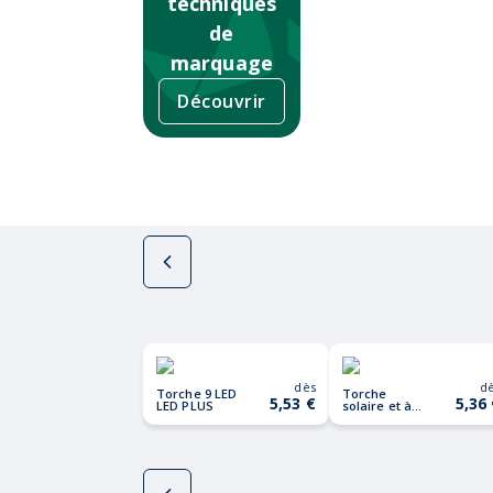
techniques
de
marquage
Découvrir
dès
d
Torche 9 LED
Torche
5,53 €
5,36
LED PLUS
solaire et à
dynamo
DYNASOL