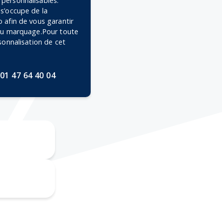
personnalisables.
 s’occupe de la
 afin de vous garantir
 du marquage.Pour toute
rsonnalisation de cet
01 47 64 40 04
ravure au
laser
mpographie