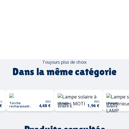
Toujours plus de choix
Dans la même catégorie
ès
dès
dès
Torche
Lampe
Lampe
 €
4,68 €
1,96 €
rechargeable
solaire à
solaire
en bois LITE
diodes MOTI
d'extérieur
POT LAMP