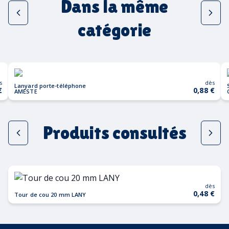
Dans la même
catégorie
s
dès
Lanyard porte-téléphone
€
0,88 €
AMESTE
Produits consultés
dès
0,48 €
Tour de cou 20 mm LANY