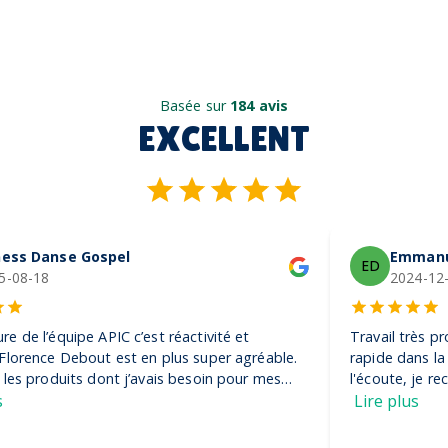
Basée sur
184 avis
EXCELLENT
Emmanuel De Vezin
ED
2024-12-04
Travail très pro, rigoureux et efficace. Ils ont été très
rapide dans la réalisation de la commande et très à
l'écoute, je recommande ! Encore merci, on adore nos
casquettes
Lire plus