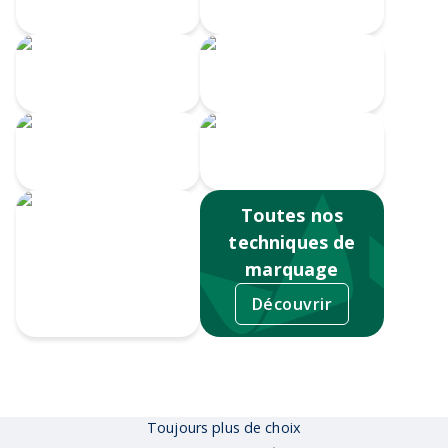
Velours
brodée
Transfert
Broderie
numérique
Impression
Écusson gravé
numérique
Toutes nos
techniques de
marquage
Découvrir
Sérigraphie
Toujours plus de choix