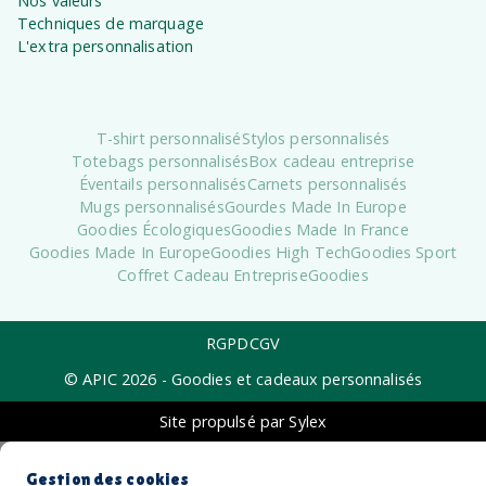
Nos valeurs
Techniques de marquage
L'extra personnalisation
T-shirt personnalisé
Stylos personnalisés
Totebags personnalisés
Box cadeau entreprise
Éventails personnalisés
Carnets personnalisés
Mugs personnalisés
Gourdes Made In Europe
Goodies Écologiques
Goodies Made In France
Goodies Made In Europe
Goodies High Tech
Goodies Sport
Coffret Cadeau Entreprise
Goodies
RGPD
CGV
© APIC
2026
- Goodies et cadeaux personnalisés
Site propulsé par Sylex
Gestion des cookies