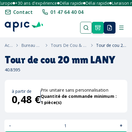
rope
+30 ans d'expérience
Délai rapide
Délai rapide
Livraison mul
Contact
01 47 64 40 04
Accueil
Bureau & Ecriture
Tours De Cou & Porte-Badges
Tour de cou 20 mm LANY
Tour de cou 20 mm LANY
40.8595
Prix unitaire sans personnalisation
à partir de
0,48 €
Quantité de commande minimum :
1
pièce(s)
-
+