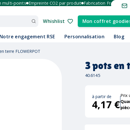
lti-points
Empreinte CO2 par produit
Fabrication France et Euro
Whishlist
Mon coffret goodie
Notre engagement RSE
Personnalisation
Blog
 en terre FLOWERPOT
3 pots en
40.6145
Prix 
à partir de
4,17 €
Qua
pièc