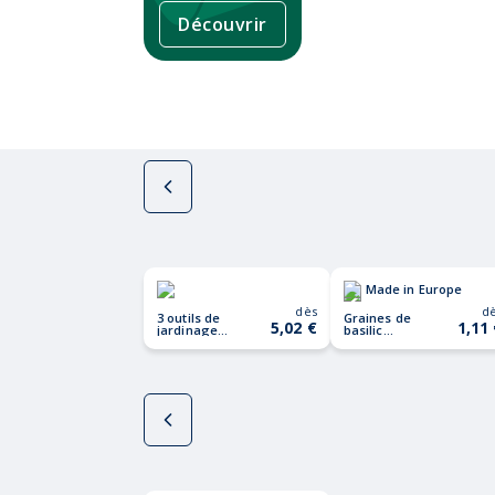
Découvrir
Made in Europe
dès
d
3 outils de
Graines de
5,02 €
1,11
jardinage
basilic
GRASS
BASILOP