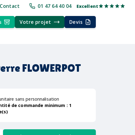
pe
+30 ans d'expérience
Délai rapide
Délai rapide
Livraison multi
Contact
01 47 64 40 04
Excellent
s
Votre projet
Devis
 terre FLOWERPOT
unitaire sans personnalisation
ntité de commande minimum :
1
e(s)