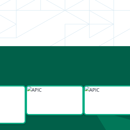
ies
Made in
Made in
t Bien
Europe
France
re