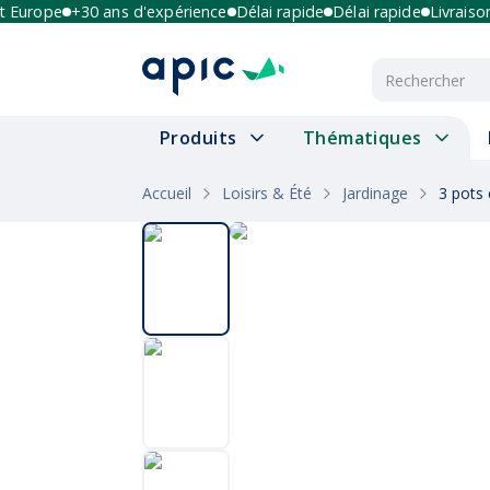
urope
+30 ans d'expérience
Délai rapide
Délai rapide
Livraison mu
Produits
Thématiques
Accueil
Loisirs & Été
Jardinage
3 pots