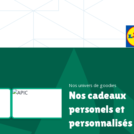
Nos univers de goodies
Nos cadeaux
Goodies
Goodies
Écologiques
High tech
personels et
personnalisés