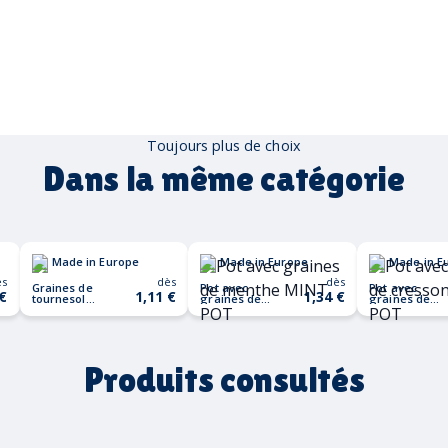
Toujours plus de choix
Dans la même catégorie
Made in Europe
Made in Europe
Made in E
ès
dès
dès
Graines de
Pot avec
Pot avec
 €
1,11 €
1,34 €
tournesol
graines de
graines de
GIRASOL
menthe MINT
cresson
POT
CRESS POT
Produits consultés