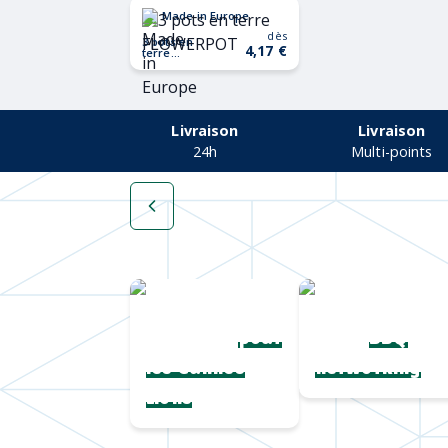
Made in Europe
dès
3 pots en
4,17 €
terre
FLOWERPOT
Livraison
Livraison
24h
Multi-points
Une collection
Chapeaux de
complète
paille
pour
BBQ
les Cannes
networking
Lions