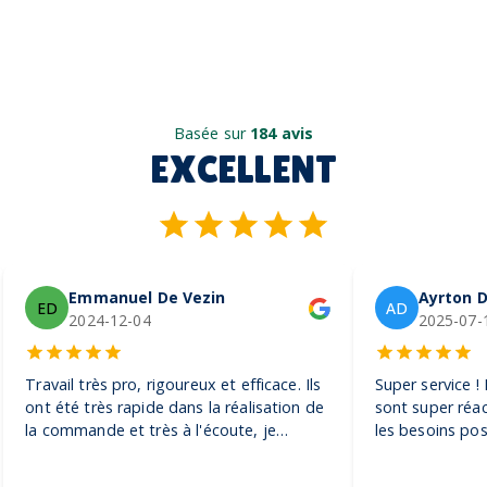
Basée sur
184 avis
EXCELLENT
Emmanuel De Vezin
Ayrton D
ED
AD
2024-12-04
2025-07-
Travail très pro, rigoureux et efficace. Ils
Super service !
ont été très rapide dans la réalisation de
sont super réac
la commande et très à l'écoute, je
les besoins pos
recommande ! Encore merci, on adore
pour toutes sor
nos casquettes
petite à la plus