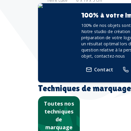
Terre cuite
6 x 19 x 5 cm
100% à votre i
100% de nos objets sont 
Notre studio de création
préparation de votre logo
un résultat optimal lors
question relative à la pe
objet, contactez-nous
Contact
Techniques de marquage
Toutes nos
techniques
de
marquage