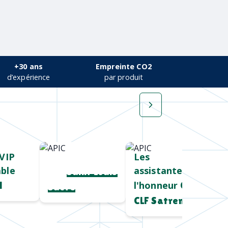
+30 ans
Empreinte CO2
d’expérience
par produit
VIP
Cadeau salon
Les
ble
assistantes à
pro
Saint Louis
l'honneur
l
Chez
Sucre
CLF Satrem