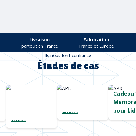
Livraison
Fabrication
partout en France
France et Europe
Ils nous font confiance
Études de cas
Chargeur sans
Mug durable
Cadeau 
fil
et qualitatif
Mémora
personnalisé
pour
Pirelli
Lid
Hiroa