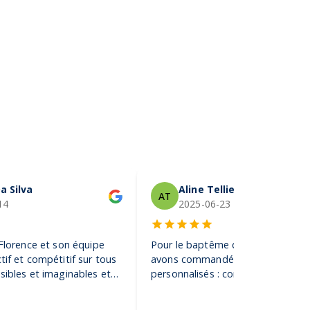
a Silva
Aline Tellier
AT
14
2025-06-23
 Florence et son équipe
Pour le baptême de notre fils, no
tif et compétitif sur tous
avons commandé des gobelets
sibles et imaginables et
personnalisés : conseil, rapidité,
tes de sociétés de la plus
créativité… le résultat final a conq
 gigantesque ! Je
l’impression tient. Nous constato