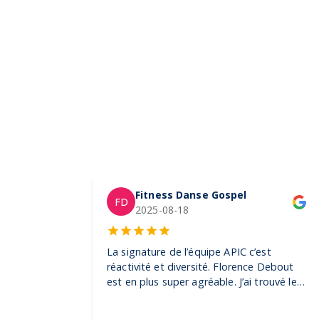
Fitness Danse Gospel
FD
2025-08-18
La signature de l’équipe APIC c’est
réactivité et diversité. Florence Debout
est en plus super agréable. J’ai trouvé les
produits dont j’avais besoin pour mes
clientes et également pour un événement