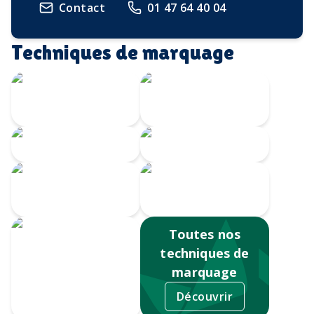
Contact
01 47 64 40 04
Techniques de marquage
Marquage à
chaud
Embossage
Gravure CO2
Gravure au laser
Impression
numérique
Sérigraphie
Toutes nos
techniques de
marquage
Découvrir
Tampographie