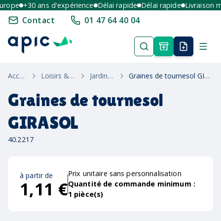
ope
+30 ans d'expérience
Délai rapide
Délai rapide
Livraison mul
Contact
01 47 64 40 04
Accueil
Loisirs & Été
Jardinage
Graines de tournesol GIRASOL
Graines de tournesol
GIRASOL
40.2217
Prix unitaire sans personnalisation
à partir de
1,11 €
Quantité de commande minimum :
1
pièce(s)