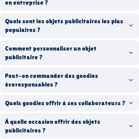
en entreprise ?
goodies personnalisés
Quels sont les objets publicitaires les plus
populaires ?
goodies d’entreprise
Comment personnaliser un objet
stylos personnalisés
tote bags publicitaires
publicitaire ?
gourdes réutilisables
clés USB
t-
shirts à logo
Made in
Peut-on commander des goodies
France
Made in Europe
goodies hi-tech
écoresponsables ?
Quels goodies offrir à ses collaborateurs ?
goodies écologiques
matériaux
coffrets cadeaux
recyclés, fabriqués en France ou en Europe,
À quelle occasion offrir des objets
entreprise
goodies utiles au bureau
biodégradables ou réutilisables
publicitaires ?
accessoires sport
par ici
par là