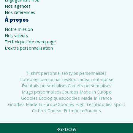
Nos agences
Nos références
À propos
Notre mission
Nos valeurs
Techniques de marquage
L'extra personnalisation
T-shirt personnalisé
Stylos personnalisés
Totebags personnalisés
Box cadeau entreprise
Éventails personnalisés
Carnets personnalisés
Mugs personnalisés
Gourdes Made In Europe
Goodies Écologiques
Goodies Made In France
Goodies Made In Europe
Goodies High Tech
Goodies Sport
Coffret Cadeau Entreprise
Goodies
RGPD
CGV