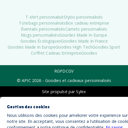
T-shirt personnalisé
Stylos personnalisés
Totebags personnalisés
Box cadeau entreprise
Éventails personnalisés
Carnets personnalisés
Mugs personnalisés
Gourdes Made In Europe
Goodies Écologiques
Goodies Made In France
Goodies Made In Europe
Goodies High Tech
Goodies Sport
Coffret Cadeau Entreprise
Goodies
RGPD
CGV
© APIC
2026
- Goodies et cadeaux personnalisés
Site propulsé par Sylex
Gestion des cookies
Nous utilisons des cookies pour ameliorer votre experience sur
notre site. En acceptant, vous consentez a l'utilisation de cook
conformement a notre politique de confidentialite.
En savoir