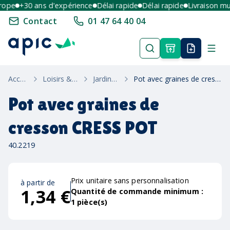
pe
+30 ans d'expérience
Délai rapide
Délai rapide
Livraison multi
Contact
01 47 64 40 04
Accueil
Loisirs & Été
Jardinage
Pot avec graines de cresson CRESS POT
Pot avec graines de
cresson CRESS POT
40.2219
Prix unitaire sans personnalisation
à partir de
1,34 €
Quantité de commande minimum :
1
pièce(s)