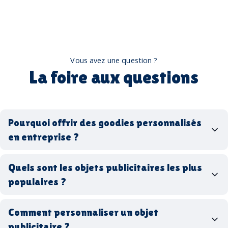
Vous avez une question ?
La foire aux questions
Pourquoi offrir des goodies personnalisés
en entreprise ?
goodies personnalisés
Quels sont les objets publicitaires les plus
populaires ?
goodies d’entreprise
Comment personnaliser un objet
stylos personnalisés
tote bags publicitaires
publicitaire ?
gourdes réutilisables
clés USB
t-