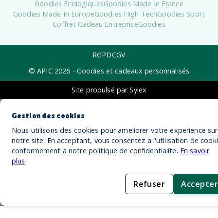
Goodies Écologiques
Goodies Made In France
Goodies Made In Europe
Goodies High Tech
Goodies Sport
Coffret Cadeau Entreprise
Goodies
RGPD
CGV
© APIC
2026
- Goodies et cadeaux personnalisés
Site propulsé par Sylex
Gestion des cookies
Nous utilisons des cookies pour ameliorer votre experience sur
notre site. En acceptant, vous consentez a l'utilisation de cook
conformement a notre politique de confidentialite.
En savoir
plus
.
Refuser
Accepter