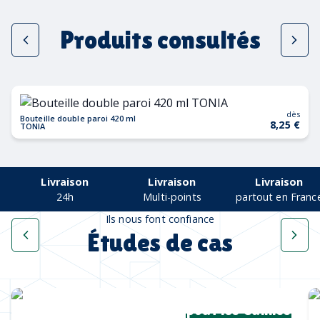
Produits consultés
dès
Bouteille double paroi 420 ml
8,25 €
TONIA
Livraison
Livraison
Livraison
24h
Multi-points
partout en Franc
Ils nous font confiance
Études de cas
Une collection complète
pour les Cannes