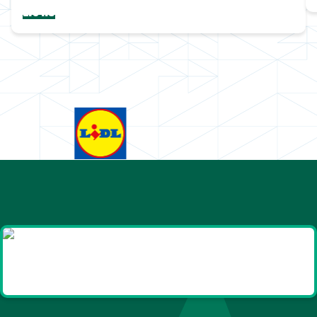
Lions
Goodies et cadeaux
été