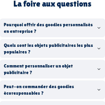
La foire aux questions
Pourquoi offrir des goodies personnalisés
en entreprise ?
goodies personnalisés
Quels sont les objets publicitaires les plus
populaires ?
goodies d’entreprise
Comment personnaliser un objet
stylos personnalisés
tote bags publicitaires
publicitaire ?
gourdes réutilisables
clés USB
t-
shirts à logo
Made in
Peut-on commander des goodies
France
Made in Europe
goodies hi-tech
écoresponsables ?