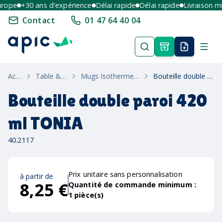
ope
+30 ans d'expérience
Délai rapide
Délai rapide
Livraison mult
Contact
01 47 64 40 04
Accueil
Table & Maison
Mugs Isothermes & Thermos
Bouteille double paroi 420 ml TONIA
Bouteille double paroi 420
ml TONIA
40.2117
Prix unitaire sans personnalisation
à partir de
8,25 €
Quantité de commande minimum :
1
pièce(s)