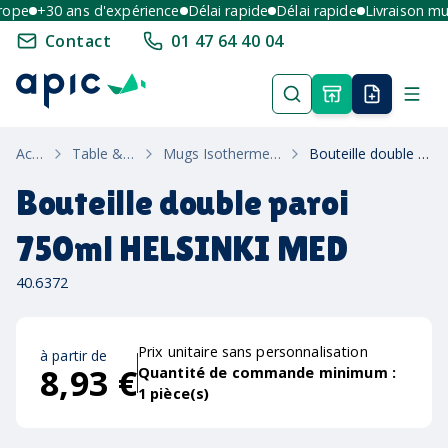
pe
+30 ans d'expérience
Délai rapide
Délai rapide
Livraison multi
Contact
01 47 64 40 04
Accueil
Table & Maison
Mugs Isothermes & Thermos
Bouteille double paroi 750ml HELSINKI MED
Bouteille double paroi
750ml HELSINKI MED
40.6372
Prix unitaire sans personnalisation
à partir de
8,93 €
Quantité de commande minimum :
1
pièce(s)