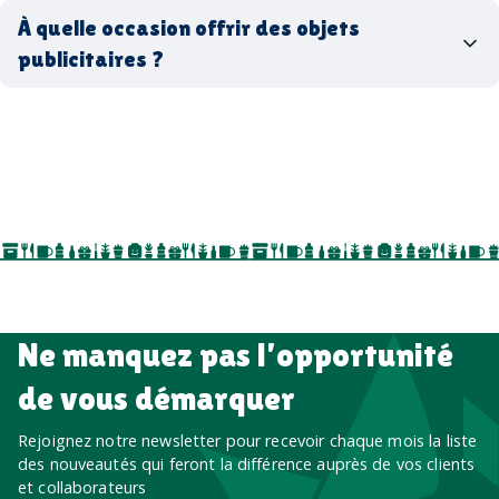
coffrets cadeaux
recyclés, fabriqués en France ou en Europe,
À quelle occasion offrir des objets
entreprise
goodies utiles au bureau
biodégradables ou réutilisables
publicitaires ?
accessoires sport
par ici
par là
goodies personnalisés
salons professionnels,
séminaires, cadeaux de fin d’année, onboarding,
événements internes, campagnes de prospection
salon professionnel
Ne manquez pas l’opportunité
de vous démarquer
Rejoignez notre newsletter pour recevoir chaque mois la liste
des nouveautés qui feront la différence auprès de vos clients
et collaborateurs