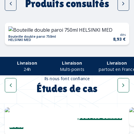
Produits consultés
dès
Bouteille double paroi 750ml
8,93 €
HELSINKI MED
Livraison
Livraison
Livraison
24h
Multi-points
partout en Franc
Ils nous font confiance
Études de cas
Une collection complète
pour les Cannes
Lions