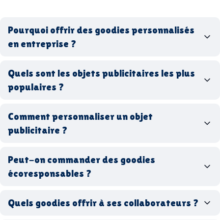
Pourquoi offrir des goodies personnalisés
en entreprise ?
goodies personnalisés
Quels sont les objets publicitaires les plus
populaires ?
goodies d’entreprise
Comment personnaliser un objet
stylos personnalisés
tote bags publicitaires
publicitaire ?
gourdes réutilisables
clés USB
t-
shirts à logo
Made in
Peut-on commander des goodies
France
Made in Europe
goodies hi-tech
écoresponsables ?
Quels goodies offrir à ses collaborateurs ?
goodies écologiques
matériaux