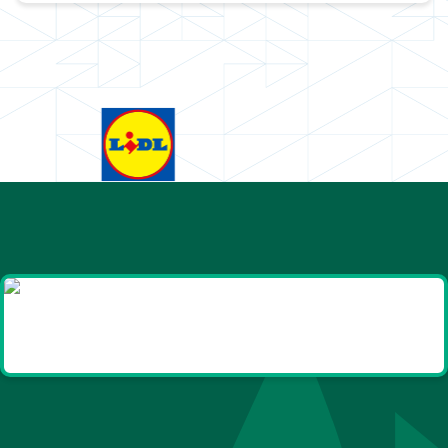
Goodies et cadeaux
été