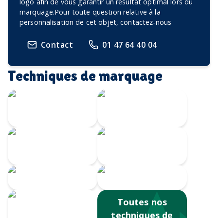
logo afin de vous garantir un résultat optimal lors du
marquage.Pour toute question relative à la
personnalisation de cet objet, contactez-nous
Contact
01 47 64 40 04
Techniques de marquage
Gravure Laser
360
Gravure au laser
Impression
Doming
numérique
Serigrahie 360
Sérigraphie
Toutes nos
techniques de