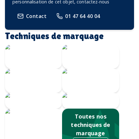
personnalisation de cet objet, contactez-nous
Contact
01 47 64 40 04
Techniques de marquage
Gravure Laser
360
Gravure au laser
Impression
Doming
numérique
Serigrahie 360
Sérigraphie
Toutes nos
techniques de
marquage