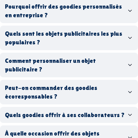
Pourquoi offrir des goodies personnalisés
en entreprise ?
goodies personnalisés
Quels sont les objets publicitaires les plus
populaires ?
goodies d’entreprise
Comment personnaliser un objet
stylos personnalisés
tote bags publicitaires
publicitaire ?
gourdes réutilisables
clés USB
t-
shirts à logo
Made in
Peut-on commander des goodies
France
Made in Europe
goodies hi-tech
écoresponsables ?
Quels goodies offrir à ses collaborateurs ?
goodies écologiques
matériaux
coffrets cadeaux
recyclés, fabriqués en France ou en Europe,
À quelle occasion offrir des objets
entreprise
goodies utiles au bureau
biodégradables ou réutilisables