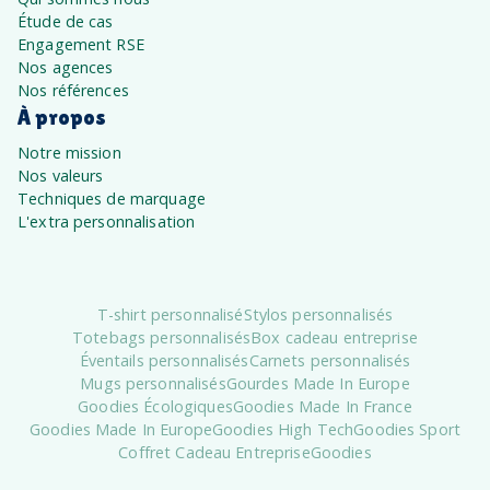
Étude de cas
Engagement RSE
Nos agences
Nos références
À propos
Notre mission
Nos valeurs
Techniques de marquage
L'extra personnalisation
T-shirt personnalisé
Stylos personnalisés
Totebags personnalisés
Box cadeau entreprise
Éventails personnalisés
Carnets personnalisés
Mugs personnalisés
Gourdes Made In Europe
Goodies Écologiques
Goodies Made In France
Goodies Made In Europe
Goodies High Tech
Goodies Sport
Coffret Cadeau Entreprise
Goodies