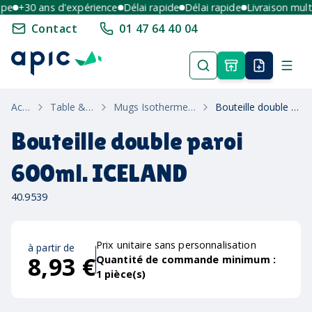
e
+30 ans d'expérience
Délai rapide
Délai rapide
Livraison multi-
Contact
01 47 64 40 04
Accueil
Table & Maison
Mugs Isothermes & Thermos
Bouteille double paroi 600ml. ICELAND
Bouteille double paroi
600ml. ICELAND
40.9539
Prix unitaire sans personnalisation
à partir de
8,93 €
Quantité de commande minimum :
1
pièce(s)