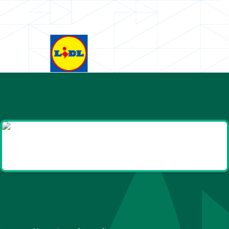
Goodies et cadeaux
été