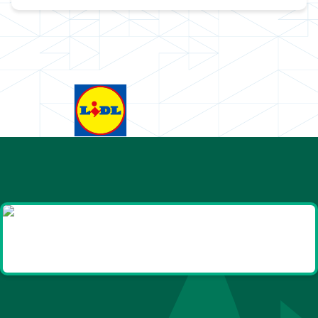
Goodies et cadeaux
été