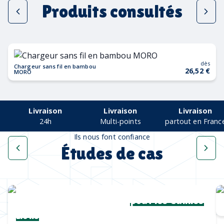
Produits consultés
dès
Chargeur sans fil en bambou
26,52 €
MORO
Livraison
Livraison
Livraison
24h
Multi-points
partout en Franc
Ils nous font confiance
Études de cas
Une collection complète
pour les Cannes
Lions