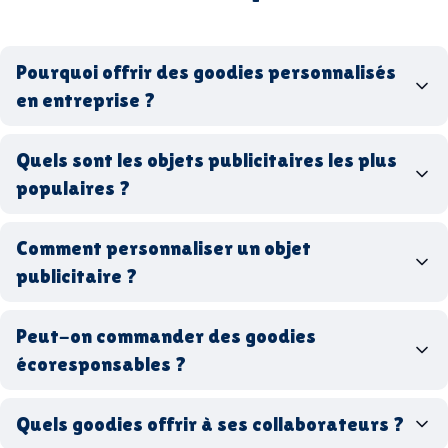
Pourquoi offrir des goodies personnalisés
en entreprise ?
goodies personnalisés
Quels sont les objets publicitaires les plus
populaires ?
goodies d’entreprise
Comment personnaliser un objet
stylos personnalisés
tote bags publicitaires
publicitaire ?
gourdes réutilisables
clés USB
t-
shirts à logo
Made in
Peut-on commander des goodies
France
Made in Europe
goodies hi-tech
écoresponsables ?
Quels goodies offrir à ses collaborateurs ?
goodies écologiques