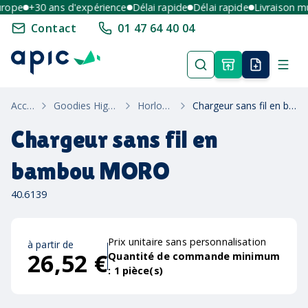
ope
+30 ans d'expérience
Délai rapide
Délai rapide
Livraison mult
Contact
01 47 64 40 04
Accueil
Goodies High-Tech
Horlogerie
Chargeur sans fil en bambou MORO
Chargeur sans fil en
bambou MORO
40.6139
Prix unitaire sans personnalisation
à partir de
26,52 €
Quantité de commande minimum
:
1
pièce(s)