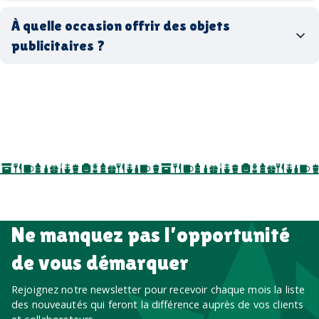
matériaux
coffrets cadeaux
recyclés, fabriqués en France ou en Europe,
À quelle occasion offrir des objets
entreprise
goodies utiles au bureau
biodégradables ou réutilisables
publicitaires ?
accessoires sport
par ici
par là
goodies personnalisés
salons professionnels,
séminaires, cadeaux de fin d’année, onboarding,
événements internes, campagnes de prospection
salon professionnel
Ne manquez pas l’opportunité
de vous démarquer
Rejoignez notre newsletter pour recevoir chaque mois la liste
des nouveautés qui feront la différence auprès de vos clients